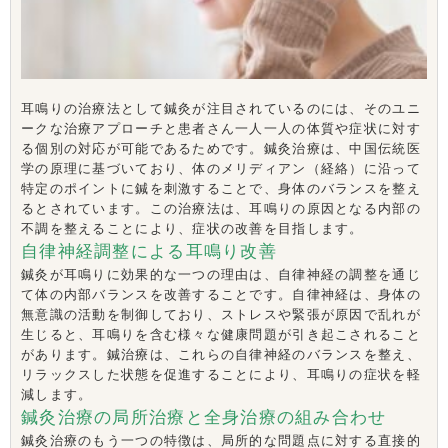
耳鳴りの治療法として鍼灸が注目されているのには、そのユニ
ークな治療アプローチと患者さん一人一人の体質や症状に対す
る個別の対応が可能であるためです。鍼灸治療は、中国伝統医
学の原理に基づいており、体のメリディアン（経絡）に沿って
特定のポイントに鍼を刺激することで、身体のバランスを整え
るとされています。この治療法は、耳鳴りの原因となる内部の
不調を整えることにより、症状の改善を目指します。
自律神経調整による耳鳴り改善
鍼灸が耳鳴りに効果的な一つの理由は、自律神経の調整を通じ
て体の内部バランスを改善することです。自律神経は、身体の
無意識の活動を制御しており、ストレスや緊張が原因で乱れが
生じると、耳鳴りを含む様々な健康問題が引き起こされること
があります。鍼治療は、これらの自律神経のバランスを整え、
リラックスした状態を促進することにより、耳鳴りの症状を軽
減します。
鍼灸治療の局所治療と全身治療の組み合わせ
鍼灸治療のもう一つの特徴は、局所的な問題点に対する直接的