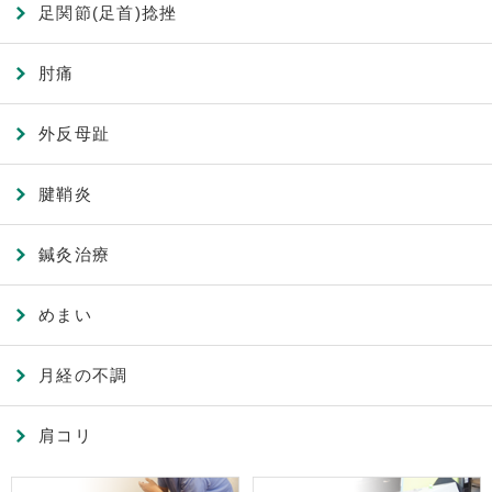
足関節(足首)捻挫
肘痛
外反母趾
腱鞘炎
鍼灸治療
めまい
月経の不調
肩コリ