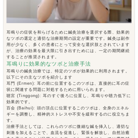
耳鳴りの症状を和らげるために鍼灸治療を選択する際、効果的
なツボの選定と適切な治療期間の設定が重要です。鍼灸は副作
用が少なく、多くの患者にとって安全な選択肢とされています
が、治療の効果を最大限に引き出すためには、一定の期間継続
することが推奨されます。
耳鳴りに効果的なツボと治療手法
耳鳴りの鍼灸治療では、特定のツボが効果的に利用されます。
以下にその主なツボを紹介します
耳門 (Ermen): 耳の前に位置するこのツボは、直接的に耳の症
状に関連する問題に対処するために用いられます。
聴宮 (Tinggong): 耳のすぐ後ろに位置し、耳鳴りや聴力低下に
効果的です。
百会 (Baihui): 頭の頂点に位置するこのツボは、全身のエネル
ギーを調整し、精神的ストレスや不安を緩和するのに役立ちま
す。
治療手法としては、これらのツボに微細な鍼を挿入し、適切な
刺激を加えることで、血流を促進し、緊張を解放し、自然治癒