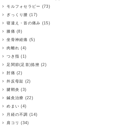
モルフォセラピー
(73)
ぎっくり腰
(17)
寝違え・首の痛み
(15)
膝痛
(8)
坐骨神経痛
(5)
肉離れ
(4)
つき指
(1)
足関節(足首)捻挫
(2)
肘痛
(2)
外反母趾
(2)
腱鞘炎
(3)
鍼灸治療
(22)
めまい
(4)
月経の不調
(14)
肩コリ
(34)