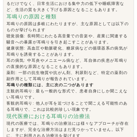
るだけでなく、日常生活における集中力の低下や睡眠障害な
ど、生活の質を大きく下げる原因となることもあります。
耳鳴りの原因と種類
耳鳴りの原因は多岐にわたりますが、主な原因としては以下の
ものが挙げられます
聴覚損傷: 長時間にわたる高音量での音楽や、産業に関連する
騒音への暴露が耳鳴りを引き起こすことがあります。
健康状態: 高血圧や動脈硬化、糖尿病などの循環器系の病気が
耳鳴りを誘発することがあります。
耳の病気: 中耳炎やメニエール病など、耳自体の疾患が耳鳴り
の直接的な原因となることもあります。
薬剤: 一部の抗生物質や抗がん剤、利尿剤など、特定の薬剤の
副作用として耳鳴りが報告されています。
耳鳴りの種類には、主に次の二つがあります
主観的耳鳴り: 最も一般的な形式で、患者自身にしか聞こえな
い耳鳴りです。
客観的耳鳴り: 他人が耳を近づけることで聞こえる可能性のあ
る耳鳴りで、これは比較的珍しい現象です。
現代医療における耳鳴りの治療法
現代の医療では、耳鳴りの治療法には様々なアプローチが存在
しますが、完全な治療方法はまだ見つかっていません。以下
に、主に利用される治療法を挙げます