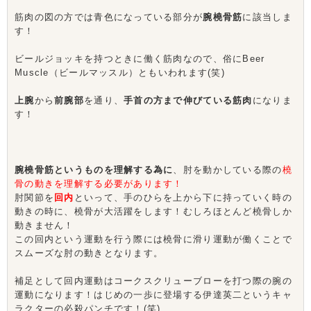
筋肉の図の方では青色になっている部分が
腕橈骨筋
に該当しま
す！
ビールジョッキを持つときに働く筋肉なので、俗にBeer
Muscle（ビールマッスル）ともいわれます(笑)
上腕
から
前腕部
を通り、
手首の方まで伸びている筋肉
になりま
す！
腕橈骨筋というものを理解する為に
、肘を動かしている際の
橈
骨の動きを理解する必要があります！
肘関節を
回内
といって、手のひらを上から下に持っていく時の
動きの時に、橈骨が大活躍をします！むしろほとんど橈骨しか
動きません！
この回内という運動を行う際には橈骨に滑り運動が働くことで
スムーズな肘の動きとなります。
補足として回内運動はコークスクリューブローを打つ際の腕の
運動になります！はじめの一歩に登場する伊達英二というキャ
ラクターの必殺パンチです！(笑)