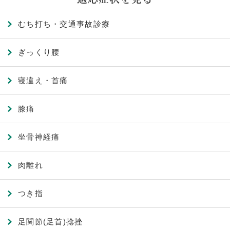
むち打ち・交通事故診療
ぎっくり腰
寝違え・首痛
膝痛
坐骨神経痛
肉離れ
つき指
足関節(足首)捻挫