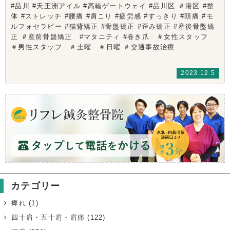
#品川 #天王洲アイル #高輪ゲートウェイ #品川区 ＃港区 #整
体 #ストレッチ #腰痛 #肩こり #疲労感 #すっきり #頭痛 #モ
ルフォセラピー #猫背矯正 #骨盤矯正 #歪み矯正 #産後骨盤矯
正 ＃産前骨盤矯正 #マタニティ #巻き爪 ＃女性スタッフ
＃男性スタッフ ＃土曜 ＃日曜 ＃交通事故治療
2023.12.5
カテゴリー
痺れ
(1)
四十肩・五十肩・肩痛
(122)