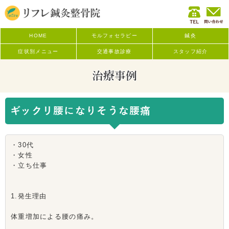
HOME
モルフォセラピー
鍼灸
症状別メニュー
交通事故診療
スタッフ紹介
治療事例
ギックリ腰になりそうな腰痛
・30代
・女性
・立ち仕事
1.発生理由
体重増加による腰の痛み。