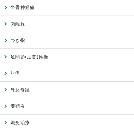
坐骨神経痛
肉離れ
つき指
足関節(足首)捻挫
肘痛
外反母趾
腱鞘炎
鍼灸治療