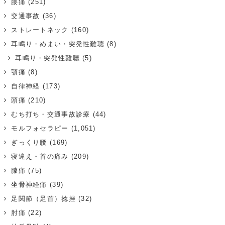
腰痛
(251)
交通事故
(36)
ストレートネック
(160)
耳鳴り・めまい・突発性難聴
(8)
耳鳴り・突発性難聴
(5)
顎痛
(8)
自律神経
(173)
頭痛
(210)
むち打ち・交通事故診療
(44)
モルフォセラピー
(1,051)
ぎっくり腰
(169)
寝違え・首の痛み
(209)
膝痛
(75)
坐骨神経痛
(39)
足関節（足首）捻挫
(32)
肘痛
(22)