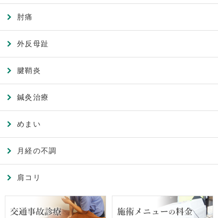
肘痛
外反母趾
腱鞘炎
鍼灸治療
めまい
月経の不調
肩コリ