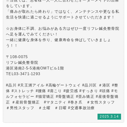
☆当院では、患者様一人一人に合わせたオーダーメイドの治療
をしています。
「痛みが取れたら終わり」ではなく、メンテナンスや更なる私
生活を快適に過ごせるようにサポートさせていただきます！
☆お身体に不調、お悩みがある方はぜひ一度リフレ鍼灸整骨院
へ足を運んでみてください！
一緒に健康な身体を作り、健康寿命を伸ばしていきましょ
う！！
〒108-0075
リフレ鍼灸整骨院
港区港南2-5-5港南OMTビル1階
TEL03-3471-1293
#品川 #天王洲アイル #高輪ゲートウェイ #品川区 ＃港区 #整
体 #ストレッチ #腰痛 #肩こり #疲労感 #すっきり #頭痛 #モ
ルフォセラピー #猫背矯正 #骨盤矯正 #歪み矯正 #産後骨盤矯
正 ＃産前骨盤矯正 #マタニティ #巻き爪 ＃女性スタッフ
＃男性スタッフ ＃土曜 ＃日曜 #交通事故治療
2025.3.14