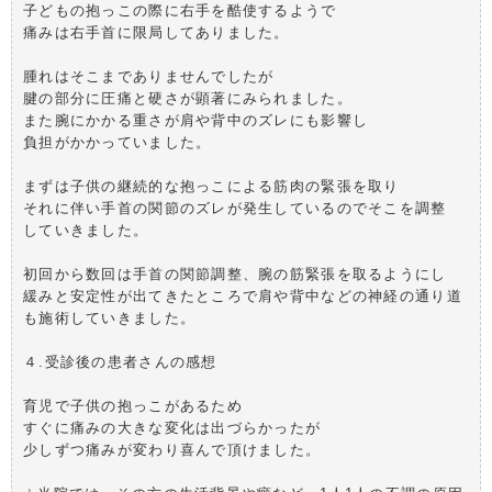
子どもの抱っこの際に右手を酷使するようで
痛みは右手首に限局してありました。
腫れはそこまでありませんでしたが
腱の部分に圧痛と硬さが顕著にみられました。
また腕にかかる重さが肩や背中のズレにも影響し
負担がかかっていました。
まずは子供の継続的な抱っこによる筋肉の緊張を取り
それに伴い手首の関節のズレが発生しているのでそこを調整
していきました。
初回から数回は手首の関節調整、腕の筋緊張を取るようにし
緩みと安定性が出てきたところで肩や背中などの神経の通り道
も施術していきました。
４.受診後の患者さんの感想
育児で子供の抱っこがあるため
すぐに痛みの大きな変化は出づらかったが
少しずつ痛みが変わり喜んで頂けました。