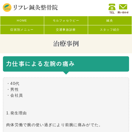
HOME
モルフォセラピー
鍼灸
症状別メニュー
交通事故診療
スタッフ紹介
治療事例
力仕事による左腕の痛み
・40代
・男性
・会社員
1.発生理由
肉体労働で腕の使い過ぎにより前腕に痛みがでた。