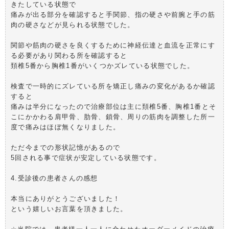
きたしている状態で
痛みが出る部分を確認すると手関節、指の硬さや前腕と手の筋
肉の硬さなどが見られる状態でした。
関節や筋肉の硬さを良くするために神経伝達と血流を正常にす
る必要があり関わる所を確認すると
頚椎5番から胸椎1番がいくつかズレている状態でした。
検査で一時的にズレている所を矯正し痛みの変化があるか確認
すると
痛みは半分になったので治療部位は主に頚椎5番、胸椎1番とそ
こにかかわる肩甲骨、肋骨、鎖骨、周りの筋肉を調整した所一
度で痛みはほぼ無くなりました。
ただ今までの形状記憶があるので
5回される事で症状が安定している状態です。
4.受診後の患者さんの感想
本当にありがとうございました！
という嬉しいお言葉を頂きました。