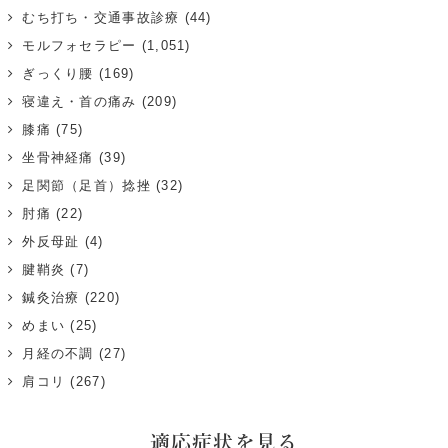
むち打ち・交通事故診療
(44)
モルフォセラピー
(1,051)
ぎっくり腰
(169)
寝違え・首の痛み
(209)
膝痛
(75)
坐骨神経痛
(39)
足関節（足首）捻挫
(32)
肘痛
(22)
外反母趾
(4)
腱鞘炎
(7)
鍼灸治療
(220)
めまい
(25)
月経の不調
(27)
肩コリ
(267)
適応症状を見る