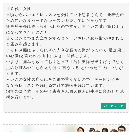
１０代 女性
日頃からバレエのレッスンを受けている患者さんで、発表会の
ためにかなりハードなレッスンを続けていたそうです。
無事発表会は終わらせられたのですが、アキレス腱が痛むよう
になってきたとのこと。
歩くときとつま先立ちをするとき、アキレス腱を指で押される
と痛みを感じます。
アキレス腱はふくらはぎの大きな筋肉と繋がっていて(足は第二
の心臓)と言われる由来に大きく関係します。
つまり、痛みを放っておくと日常生活に支障が出るだけでなく
足の浮腫みやこむら返り(俗に言うつる)といった症状につなが
ります。
幸いこの女性の症状はそこまで重くないので、テーピングをし
ながらレッスンを続ける方針で施術を続けています。
治すのは当然、その中で患者さん個人個人の生活に合わせた施
術を行います。
2016.7.28