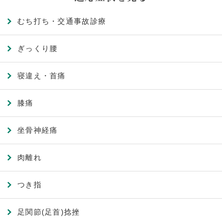
むち打ち・交通事故診療
ぎっくり腰
寝違え・首痛
膝痛
坐骨神経痛
肉離れ
つき指
足関節(足首)捻挫