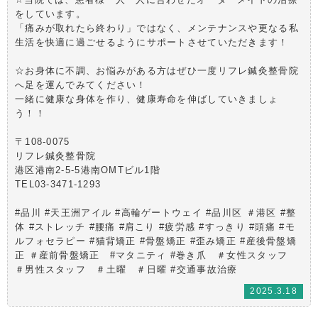
をしています。
「痛みが取れたら終わり」ではなく、メンテナンスや更なる私
生活を快適に過ごせるようにサポートさせていただきます！
☆お身体に不調、お悩みがある方はぜひ一度リフレ鍼灸整骨院
へ足を運んでみてください！
一緒に健康な身体を作り、健康寿命を伸ばしていきましょ
う！！
〒108-0075
リフレ鍼灸整骨院
港区港南2-5-5港南OMTビル1階
TEL03-3471-1293
#品川 #天王洲アイル #高輪ゲートウェイ #品川区 ＃港区 #整
体 #ストレッチ #腰痛 #肩こり #疲労感 #すっきり #頭痛 #モ
ルフォセラピー #猫背矯正 #骨盤矯正 #歪み矯正 #産後骨盤矯
正 ＃産前骨盤矯正 #マタニティ #巻き爪 ＃女性スタッフ
＃男性スタッフ ＃土曜 ＃日曜 #交通事故治療
2025.3.18