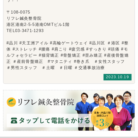
〒108-0075
リフレ鍼灸整骨院
港区港南2-5-5港南OMTビル1階
TEL03-3471-1293
#品川 #天王洲アイル #高輪ゲートウェイ #品川区 ＃港区 #整
体 #ストレッチ #腰痛 #肩こり #疲労感 #すっきり #頭痛 #モ
ルフォセラピー #猫背矯正 #骨盤矯正 #歪み矯正 #産後骨盤矯
正 ＃産前骨盤矯正 #マタニティ #巻き爪 ＃女性スタッフ
＃男性スタッフ ＃土曜 ＃日曜 ＃交通事故治療
2023.10.19