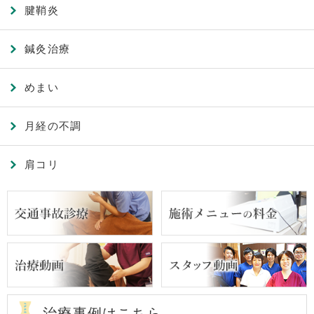
腱鞘炎
鍼灸治療
めまい
月経の不調
肩コリ
治療事例はこちら