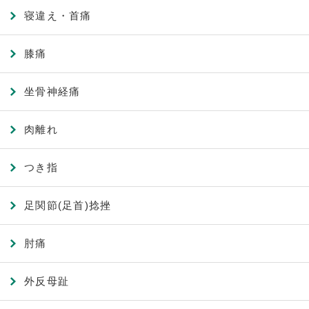
寝違え・首痛
膝痛
坐骨神経痛
肉離れ
つき指
足関節(足首)捻挫
肘痛
外反母趾