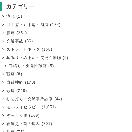
カテゴリー
痺れ
(1)
四十肩・五十肩・肩痛
(122)
腰痛
(251)
交通事故
(36)
ストレートネック
(160)
耳鳴り・めまい・突発性難聴
(8)
耳鳴り・突発性難聴
(5)
顎痛
(8)
自律神経
(173)
頭痛
(210)
むち打ち・交通事故診療
(44)
モルフォセラピー
(1,051)
ぎっくり腰
(169)
寝違え・首の痛み
(209)
膝痛
(75)