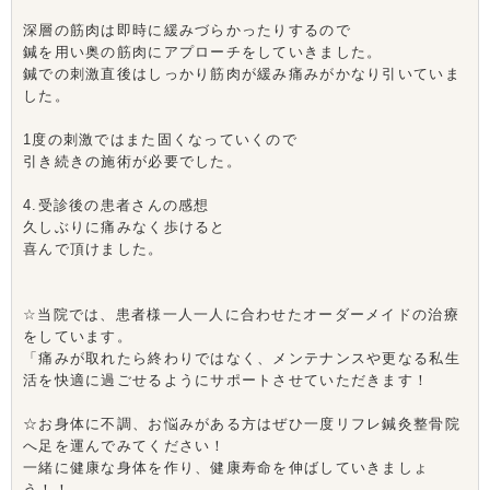
深層の筋肉は即時に緩みづらかったりするので
鍼を用い奥の筋肉にアプローチをしていきました。
鍼での刺激直後はしっかり筋肉が緩み痛みがかなり引いていま
した。
1度の刺激ではまた固くなっていくので
引き続きの施術が必要でした。
4.受診後の患者さんの感想
久しぶりに痛みなく歩けると
喜んで頂けました。
☆当院では、患者様一人一人に合わせたオーダーメイドの治療
をしています。
「痛みが取れたら終わりではなく、メンテナンスや更なる私生
活を快適に過ごせるようにサポートさせていただきます！
☆お身体に不調、お悩みがある方はぜひ一度リフレ鍼灸整骨院
へ足を運んでみてください！
一緒に健康な身体を作り、健康寿命を伸ばしていきましょ
う！！