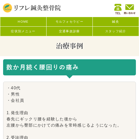
HOME
モルフォセラピー
鍼灸
症状別メニュー
交通事故診療
スタッフ紹介
治療事例
数か月続く腰回りの痛み
・40代
・男性
・会社員
1.発生理由
春先にギックリ腰を経験した後から
左腰から臀部にかけての痛みを常時感じるようになった。
2.受診理由