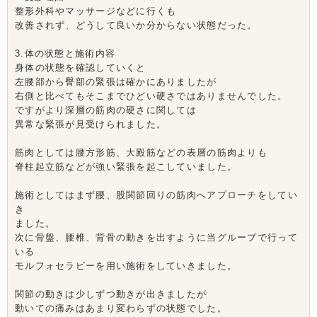
整形外科やマッサージなどに行くも
改善されず、どうして良いか分からない状態だった。
3.体の状態と施術内容
身体の状態を確認していくと
左腰部から臀部の緊張は確かにありましたが
右側と比べてもそこまでひどい硬さではありませんでした。
ですがより深層の筋肉の硬さに関しては
異常な緊張が見受けられました。
筋肉としては腰方形筋、大殿筋などの表層の筋肉よりも
脊柱起立筋などが強い緊張を起こしていました。
施術としてはまず腰、股関節回りの筋肉へアプローチをしてい
き
ました。
次に骨盤、腰椎、背骨の動きを出すように当グループで行って
いる
モルフォセラピーを用い施術をしていきました。
関節の動きは少しずつ動きが出きましたが
動いての痛みはあまり変わらずの状態でした。