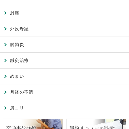
肘痛
外反母趾
腱鞘炎
鍼灸治療
めまい
月経の不調
肩コリ