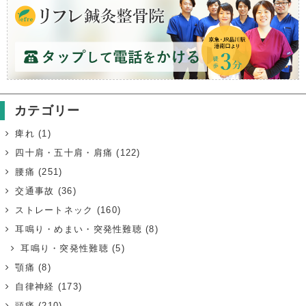
カテゴリー
痺れ
(1)
四十肩・五十肩・肩痛
(122)
腰痛
(251)
交通事故
(36)
ストレートネック
(160)
耳鳴り・めまい・突発性難聴
(8)
耳鳴り・突発性難聴
(5)
顎痛
(8)
自律神経
(173)
頭痛
(210)