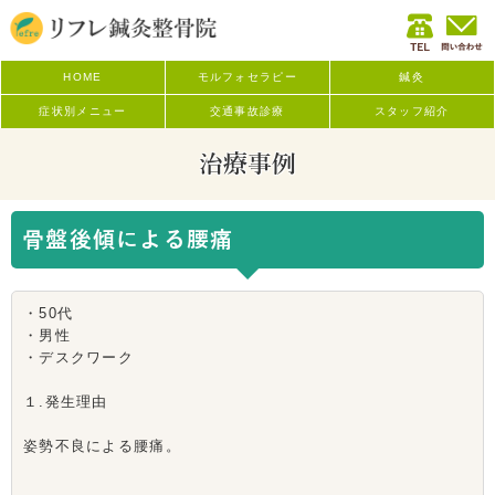
HOME
モルフォセラピー
鍼灸
症状別メニュー
交通事故診療
スタッフ紹介
治療事例
骨盤後傾による腰痛
・50代
・男性
・デスクワーク
１.発生理由
姿勢不良による腰痛。