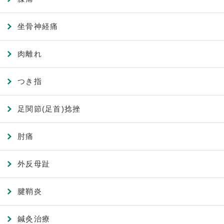
坐骨神経痛
肉離れ
つき指
足関節(足首)捻挫
肘痛
外反母趾
腱鞘炎
鍼灸治療