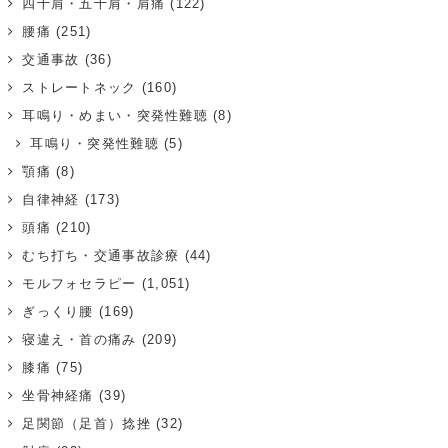
四十肩・五十肩・肩痛
(122)
腰痛
(251)
交通事故
(36)
ストレートネック
(160)
耳鳴り・めまい・突発性難聴
(8)
耳鳴り・突発性難聴
(5)
顎痛
(8)
自律神経
(173)
頭痛
(210)
むち打ち・交通事故診療
(44)
モルフォセラピー
(1,051)
ぎっくり腰
(169)
寝違え・首の痛み
(209)
膝痛
(75)
坐骨神経痛
(39)
足関節（足首）捻挫
(32)