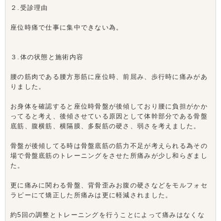
２.受診理由
座位時痛で仕事に集中できない為。
３.体の状態と施術内容
腰の筋肉である腰方形筋に座位時、前屈み、歩行時に痛みがあ
りました。
お身体を確認すると座位時骨盤が後傾しており腰に負担がかか
ってると考え、後傾させている原因として体幹部分である骨盤
底筋、腹横筋、横隔膜、多裂筋の硬さ、弱さを考えました。
骨盤が後傾してる時は骨盤底筋の筋力不足が考えられる為その
場で骨盤底筋のトレーニングをさせた所痛みが少し和らぎまし
た。
更に痛みに関わる骨盤、背骨歪みお腹の硬さなどをモルフォセ
ラピーにて矯正した所痛みは更に軽減されました。
約5回の調整とトレーニングを行うことによって痛みはなくな