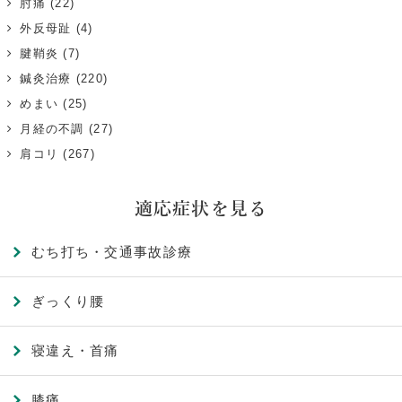
肘痛
(22)
外反母趾
(4)
腱鞘炎
(7)
鍼灸治療
(220)
めまい
(25)
月経の不調
(27)
肩コリ
(267)
適応症状を見る
むち打ち・交通事故診療
ぎっくり腰
寝違え・首痛
膝痛