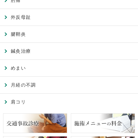
肘痛
外反母趾
腱鞘炎
鍼灸治療
めまい
月経の不調
肩コリ