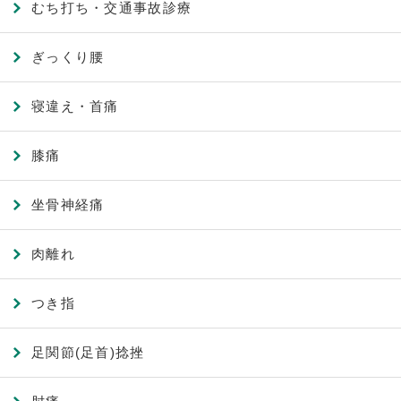
むち打ち・交通事故診療
ぎっくり腰
寝違え・首痛
膝痛
坐骨神経痛
肉離れ
つき指
足関節(足首)捻挫