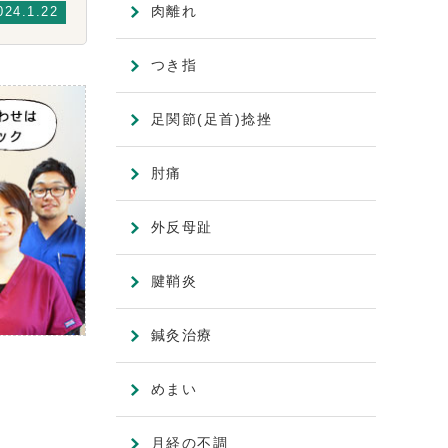
肉離れ
024.1.22
つき指
足関節(足首)捻挫
肘痛
外反母趾
腱鞘炎
鍼灸治療
めまい
月経の不調