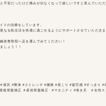
かと不安だったけど痛みが出なくなって嬉しいですと喜んでいただ
イドの治療をしています。
や更なる私生活を快適に過ごせるようにサポートさせていただきま
レ鍼灸整骨院へ足を運んでみてください！
きましょう！！
港区 #整体 #ストレッチ #腰痛 #肩こり #疲労感 #すっきり #
 #産後骨盤矯正 ＃産前骨盤矯正 #マタニティ #巻き爪 ＃女