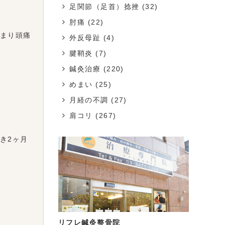
足関節（足首）捻挫
(32)
肘痛
(22)
まり頭痛
外反母趾
(4)
腱鞘炎
(7)
鍼灸治療
(220)
めまい
(25)
月経の不調
(27)
肩コリ
(267)
き2ヶ月
リフレ鍼灸整骨院