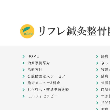
HOME
腰痛
治療事例紹介
ぎっ
治療方針
寝違
公益財団法人シーセフ
膝痛
施術メニュー&料金
坐骨
むち打ち・交通事故診療
肉離
モルフォセラピー
つき
足関
肘痛