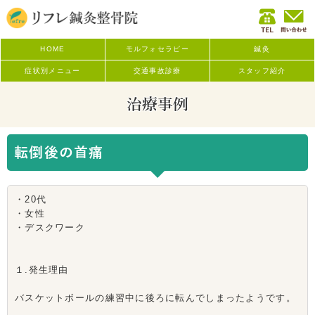
HOME
モルフォセラピー
鍼灸
症状別メニュー
交通事故診療
スタッフ紹介
治療事例
転倒後の首痛
・20代
・女性
・デスクワーク
１.発生理由
バスケットボールの練習中に後ろに転んでしまったようです。