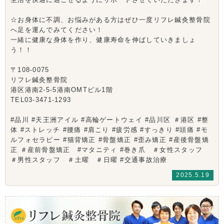
☆お身体に不調、お悩みがある方はぜひ一度リフレ鍼灸整骨院
へ足を運んでみてください！
一緒に健康な身体を作り、健康寿命を伸ばしていきましょ
う！！
〒108-0075
リフレ鍼灸整骨院
港区港南2-5-5港南OMTビル1階
TEL03-3471-1293
#品川 #天王洲アイル #高輪ゲートウェイ #品川区 ＃港区 #整
体 #ストレッチ #腰痛 #肩こり #疲労感 #すっきり #頭痛 #モ
ルフォセラピー #猫背矯正 #骨盤矯正 #歪み矯正 #産後骨盤矯
正 ＃産前骨盤矯正 #マタニティ #巻き爪 ＃女性スタッフ
＃男性スタッフ ＃土曜 ＃日曜 #交通事故治療
2025.5.19