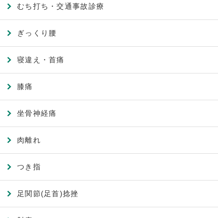
むち打ち・交通事故診療
ぎっくり腰
寝違え・首痛
膝痛
坐骨神経痛
肉離れ
つき指
足関節(足首)捻挫