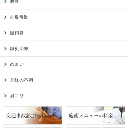
肘痛
外反母趾
腱鞘炎
鍼灸治療
めまい
月経の不調
肩コリ