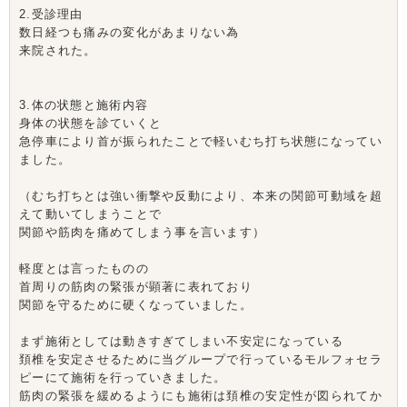
2.受診理由
数日経つも痛みの変化があまりない為
来院された。
3.体の状態と施術内容
身体の状態を診ていくと
急停車により首が振られたことで軽いむち打ち状態になってい
ました。
（むち打ちとは強い衝撃や反動により、本来の関節可動域を超
えて動いてしまうことで
関節や筋肉を痛めてしまう事を言います）
軽度とは言ったものの
首周りの筋肉の緊張が顕著に表れており
関節を守るために硬くなっていました。
まず施術としては動きすぎてしまい不安定になっている
頚椎を安定させるために当グループで行っているモルフォセラ
ピーにて施術を行っていきました。
筋肉の緊張を緩めるようにも施術は頚椎の安定性が図られてか