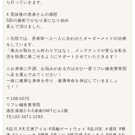
ら行っていきます。
4.受診後の患者さんの感想
5回の施術でかなり楽になり始め
喜んで頂けました。
☆当院では、患者様一人一人に合わせたオーダーメイドの治療
をしています。
「痛みが取れたら終わりではなく、メンテナンスや更なる私生
活を快適に過ごせるようにサポートさせていただきます！
☆お身体に不調、お悩みがある方はぜひ一度リフレ鍼灸整骨院
へ足を運んでみてください！
一緒に健康な身体を作り、健康寿命を伸ばしていきましょ
う！！
〒108-0075
リフレ鍼灸整骨院
港区港南2-5-5港南OMTビル1階
TEL03-3471-1293
#品川 #天王洲アイル #高輪ゲートウェイ #品川区 ＃港区 #整
体 #ストレッチ #腰痛 #肩こり #疲労感 #すっきり #頭痛 #モ