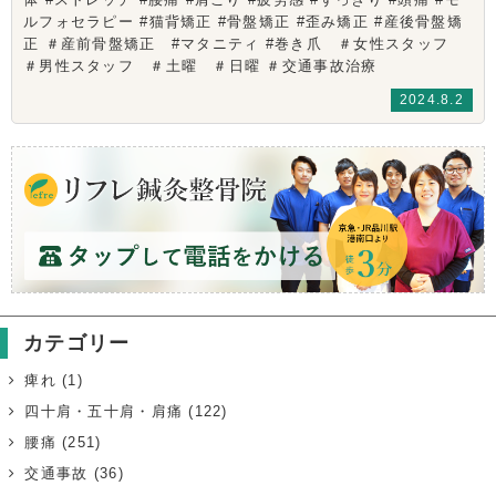
ルフォセラピー #猫背矯正 #骨盤矯正 #歪み矯正 #産後骨盤矯
正 ＃産前骨盤矯正 #マタニティ #巻き爪 ＃女性スタッフ
＃男性スタッフ ＃土曜 ＃日曜 ＃交通事故治療
2024.8.2
カテゴリー
痺れ
(1)
四十肩・五十肩・肩痛
(122)
腰痛
(251)
交通事故
(36)