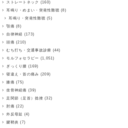
ストレートネック
(160)
耳鳴り・めまい・突発性難聴
(8)
耳鳴り・突発性難聴
(5)
顎痛
(8)
自律神経
(173)
頭痛
(210)
むち打ち・交通事故診療
(44)
モルフォセラピー
(1,051)
ぎっくり腰
(169)
寝違え・首の痛み
(209)
膝痛
(75)
坐骨神経痛
(39)
足関節（足首）捻挫
(32)
肘痛
(22)
外反母趾
(4)
腱鞘炎
(7)