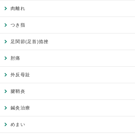
肉離れ
つき指
足関節(足首)捻挫
肘痛
外反母趾
腱鞘炎
鍼灸治療
めまい