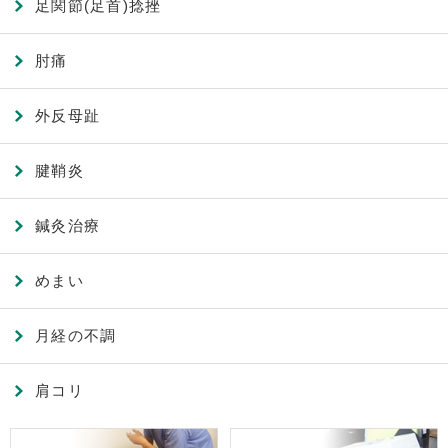
足関節(足首)捻挫
肘痛
外反母趾
腱鞘炎
鍼灸治療
めまい
月経の不調
肩コリ