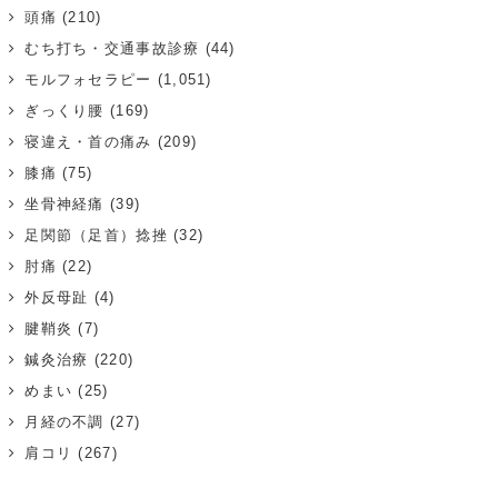
頭痛
(210)
むち打ち・交通事故診療
(44)
モルフォセラピー
(1,051)
ぎっくり腰
(169)
寝違え・首の痛み
(209)
膝痛
(75)
坐骨神経痛
(39)
足関節（足首）捻挫
(32)
肘痛
(22)
外反母趾
(4)
腱鞘炎
(7)
鍼灸治療
(220)
めまい
(25)
月経の不調
(27)
肩コリ
(267)