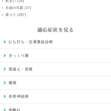
めまい
(25)
月経の不調
(27)
肩コリ
(267)
適応症状を見る
むち打ち・交通事故診療
ぎっくり腰
寝違え・首痛
膝痛
坐骨神経痛
肉離れ