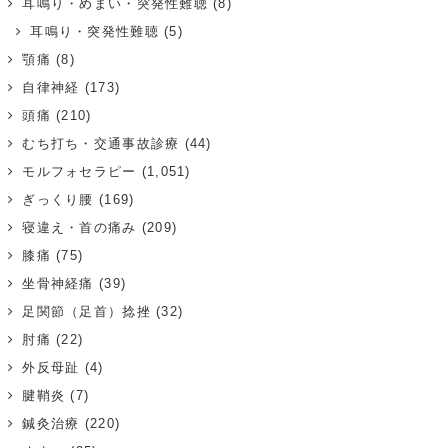
耳鳴り・めまい・突発性難聴
(8)
耳鳴り・突発性難聴
(5)
顎痛
(8)
自律神経
(173)
頭痛
(210)
むち打ち・交通事故診療
(44)
モルフォセラピー
(1,051)
ぎっくり腰
(169)
寝違え・首の痛み
(209)
膝痛
(75)
坐骨神経痛
(39)
足関節（足首）捻挫
(32)
肘痛
(22)
外反母趾
(4)
腱鞘炎
(7)
鍼灸治療
(220)