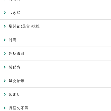
つき指
足関節(足首)捻挫
肘痛
外反母趾
腱鞘炎
鍼灸治療
めまい
月経の不調