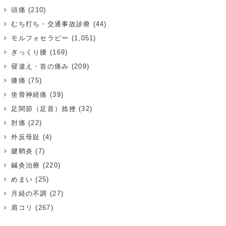
頭痛
(210)
むち打ち・交通事故診療
(44)
モルフォセラピー
(1,051)
ぎっくり腰
(169)
寝違え・首の痛み
(209)
膝痛
(75)
坐骨神経痛
(39)
足関節（足首）捻挫
(32)
肘痛
(22)
外反母趾
(4)
腱鞘炎
(7)
鍼灸治療
(220)
めまい
(25)
月経の不調
(27)
肩コリ
(267)