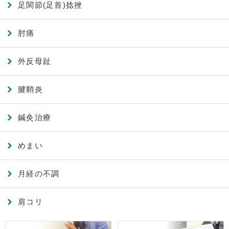
足関節(足首)捻挫
肘痛
外反母趾
腱鞘炎
鍼灸治療
めまい
月経の不調
肩コリ