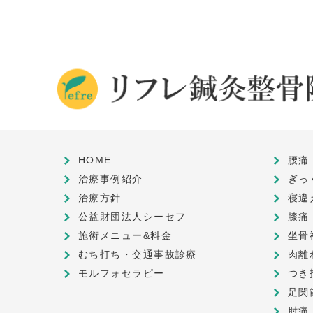
HOME
腰痛
治療事例紹介
ぎっ
治療方針
寝違
公益財団法人シーセフ
膝痛
施術メニュー&料金
坐骨
むち打ち・交通事故診療
肉離
モルフォセラピー
つき
足関
肘痛