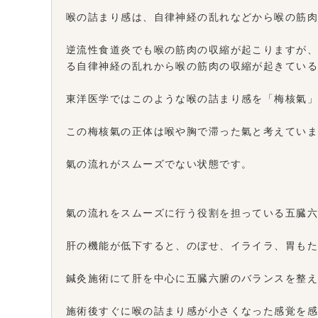
喉の詰まり感は、自律神経の乱れなどから喉の筋
逆流性食道炎でも喉の筋肉の収縮が起こりますが
る自律神経の乱れから喉の筋肉の収縮が起きてい
東洋医学ではこのような喉の詰まり感を「梅核氣
この梅核氣の正体は喉や胸で滞った氣と考えてい
氣の流れがスムーズでない状態です。
氣の流れをスムーズに行う役割を担っている五臓
肝の機能が低下すると、のぼせ、イライラ、胃も
鍼灸施術にて肝を中心に五臓六腑のバランスを整
施術後すぐに喉の詰まり感が小さくなった感覚を