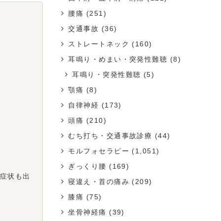
腰痛
(251)
交通事故
(36)
ストレートネック
(160)
耳鳴り・めまい・突発性難聴
(8)
耳鳴り・突発性難聴
(5)
顎痛
(8)
自律神経
(173)
頭痛
(210)
むち打ち・交通事故診療
(44)
モルフォセラピー
(1,051)
ぎっくり腰
(169)
症状も出
寝違え・首の痛み
(209)
膝痛
(75)
坐骨神経痛
(39)