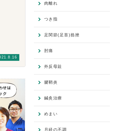
肉離れ
つき指
足関節(足首)捻挫
肘痛
021.8.16
外反母趾
腱鞘炎
鍼灸治療
めまい
月経の不調