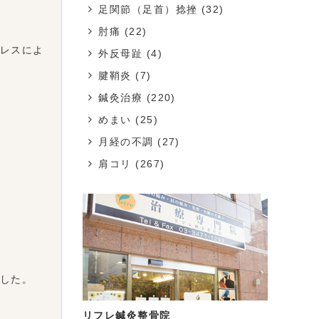
足関節（足首）捻挫
(32)
肘痛
(22)
レスによ
外反母趾
(4)
腱鞘炎
(7)
鍼灸治療
(220)
めまい
(25)
月経の不調
(27)
肩コリ
(267)
した。
リフレ鍼灸整骨院