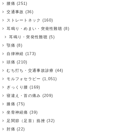
腰痛
(251)
交通事故
(36)
ストレートネック
(160)
耳鳴り・めまい・突発性難聴
(8)
耳鳴り・突発性難聴
(5)
顎痛
(8)
自律神経
(173)
頭痛
(210)
むち打ち・交通事故診療
(44)
モルフォセラピー
(1,051)
ぎっくり腰
(169)
寝違え・首の痛み
(209)
膝痛
(75)
坐骨神経痛
(39)
足関節（足首）捻挫
(32)
肘痛
(22)