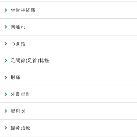
坐骨神経痛
肉離れ
つき指
足関節(足首)捻挫
肘痛
外反母趾
腱鞘炎
鍼灸治療