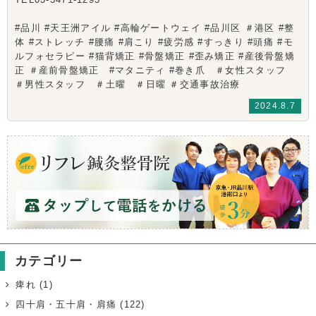
#品川 #天王洲アイル #高輪ゲートウェイ #品川区 ＃港区 #整
体 #ストレッチ #腰痛 #肩こり #疲労感 #すっきり #頭痛 #モ
ルフォセラピー #猫背矯正 #骨盤矯正 #歪み矯正 #産後骨盤矯
正 ＃産前骨盤矯正 #マタニティ #巻き爪 ＃女性スタッフ
＃男性スタッフ ＃土曜 ＃日曜 ＃交通事故治療
2024.8.7
カテゴリー
痺れ
(1)
四十肩・五十肩・肩痛
(122)