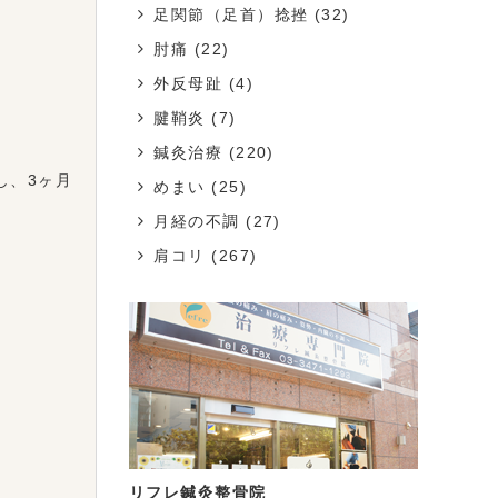
足関節（足首）捻挫
(32)
肘痛
(22)
外反母趾
(4)
腱鞘炎
(7)
鍼灸治療
(220)
し、3ヶ月
めまい
(25)
月経の不調
(27)
肩コリ
(267)
リフレ鍼灸整骨院