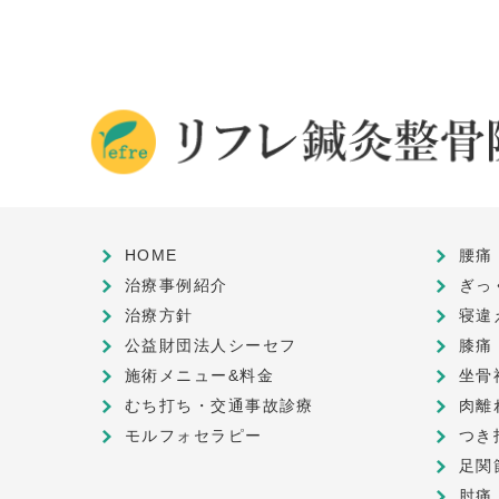
HOME
腰痛
治療事例紹介
ぎっ
治療方針
寝違
公益財団法人シーセフ
膝痛
施術メニュー&料金
坐骨
むち打ち・交通事故診療
肉離
モルフォセラピー
つき
足関
肘痛