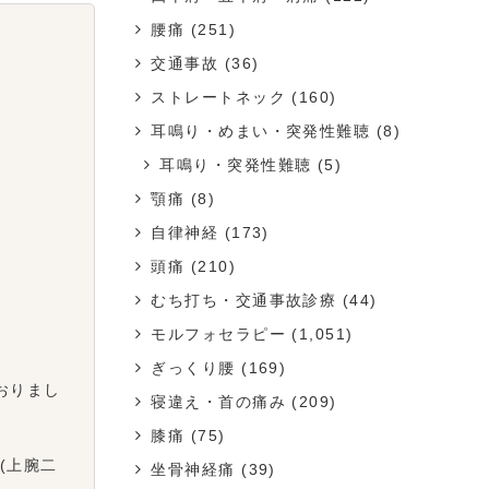
腰痛
(251)
交通事故
(36)
ストレートネック
(160)
耳鳴り・めまい・突発性難聴
(8)
耳鳴り・突発性難聴
(5)
顎痛
(8)
自律神経
(173)
頭痛
(210)
むち打ち・交通事故診療
(44)
モルフォセラピー
(1,051)
ぎっくり腰
(169)
おりまし
寝違え・首の痛み
(209)
膝痛
(75)
(上腕二
坐骨神経痛
(39)