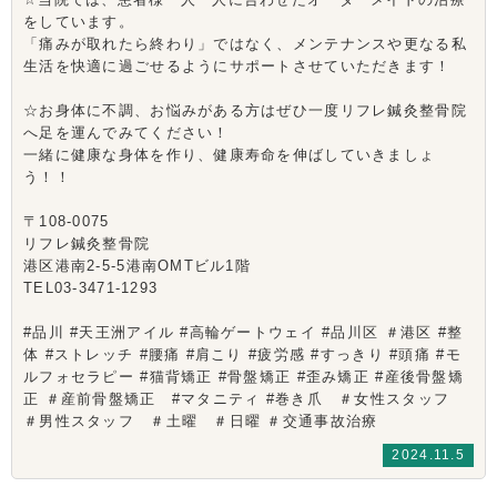
をしています。
「痛みが取れたら終わり」ではなく、メンテナンスや更なる私
生活を快適に過ごせるようにサポートさせていただきます！
☆お身体に不調、お悩みがある方はぜひ一度リフレ鍼灸整骨院
へ足を運んでみてください！
一緒に健康な身体を作り、健康寿命を伸ばしていきましょ
う！！
〒108-0075
リフレ鍼灸整骨院
港区港南2-5-5港南OMTビル1階
TEL03-3471-1293
#品川 #天王洲アイル #高輪ゲートウェイ #品川区 ＃港区 #整
体 #ストレッチ #腰痛 #肩こり #疲労感 #すっきり #頭痛 #モ
ルフォセラピー #猫背矯正 #骨盤矯正 #歪み矯正 #産後骨盤矯
正 ＃産前骨盤矯正 #マタニティ #巻き爪 ＃女性スタッフ
＃男性スタッフ ＃土曜 ＃日曜 ＃交通事故治療
2024.11.5