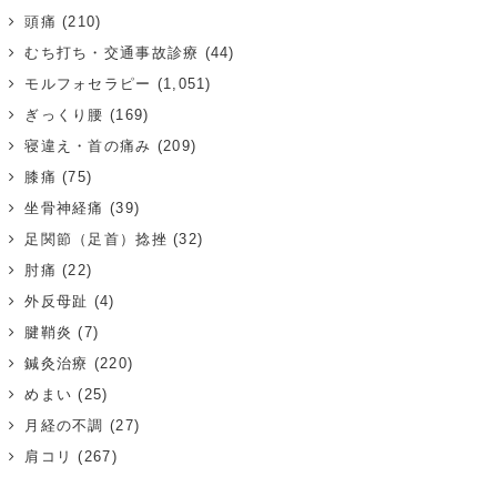
頭痛
(210)
むち打ち・交通事故診療
(44)
モルフォセラピー
(1,051)
ぎっくり腰
(169)
寝違え・首の痛み
(209)
膝痛
(75)
坐骨神経痛
(39)
足関節（足首）捻挫
(32)
肘痛
(22)
外反母趾
(4)
腱鞘炎
(7)
鍼灸治療
(220)
めまい
(25)
月経の不調
(27)
肩コリ
(267)