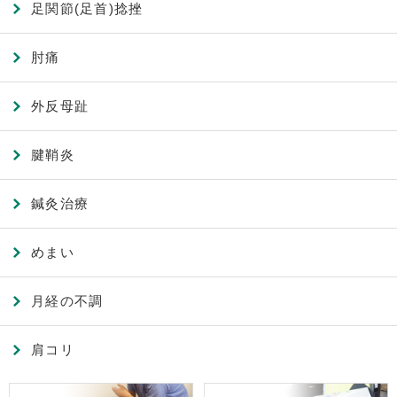
足関節(足首)捻挫
肘痛
外反母趾
腱鞘炎
鍼灸治療
めまい
月経の不調
肩コリ