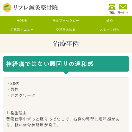
HOME
モルフォセラピー
鍼灸
症状別メニュー
交通事故診療
スタッフ紹介
治療事例
神経痛ではない腰回りの違和感
・20代
・男性
・デスクワーク
1.発生理由
普段仕事中ずっと座りっぱなしで、右側の臀部に違和感があ
り、軽い坐骨神経痛が発症。