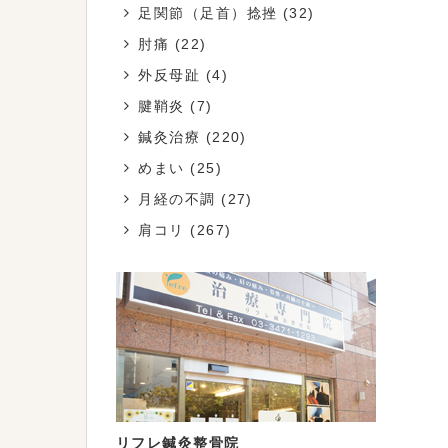
足関節（足首）捻挫
(32)
肘痛
(22)
外反母趾
(4)
腱鞘炎
(7)
鍼灸治療
(220)
めまい
(25)
月経の不調
(27)
肩コリ
(267)
リフレ鍼灸整骨院