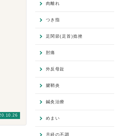
肉離れ
つき指
足関節(足首)捻挫
肘痛
外反母趾
腱鞘炎
鍼灸治療
20.10.26
めまい
月経の不調