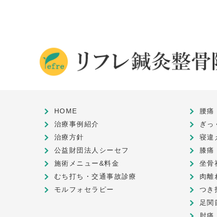
HOME
腰痛
治療事例紹介
ぎっ
治療方針
寝違
公益財団法人シーセフ
膝痛
施術メニュー&料金
坐骨
むち打ち・交通事故診療
肉離
モルフォセラピー
つき
足関
肘痛