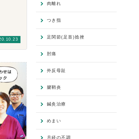
肉離れ
つき指
足関節(足首)捻挫
20.10.23
肘痛
外反母趾
腱鞘炎
鍼灸治療
めまい
月経の不調