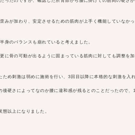
とだったのですが、確認した所背部から腰に掛けての筋肉の硬さが
の歪みが加わり、安定させるための筋肉が上手く機能していなかっ
上半身のバランスも崩れていると考えました。
、更に骨の可動が出るように固まっている筋肉に対しても調整を加
たため刺激は弱めに施術を行い、3回目以降に本格的な刺激を入
の後硬さによってなのか腰に違和感が残るとのことだったので、1
状態以上になりました。