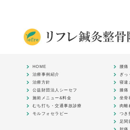
HOME
腰痛
治療事例紹介
ぎっ
治療方針
寝違
公益財団法人シーセフ
膝痛
施術メニュー&料金
坐骨
むち打ち・交通事故診療
肉離
モルフォセラピー
つき
足関
肘痛