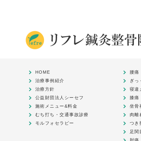
HOME
腰痛
治療事例紹介
ぎっ
治療方針
寝違
公益財団法人シーセフ
膝痛
施術メニュー&料金
坐骨
むち打ち・交通事故診療
肉離
モルフォセラピー
つき
足関
肘痛