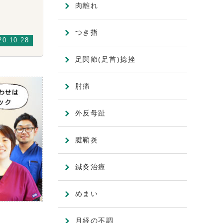
肉離れ
つき指
20.10.28
足関節(足首)捻挫
肘痛
外反母趾
腱鞘炎
鍼灸治療
めまい
月経の不調