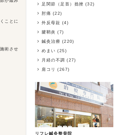
節が緩み
足関節（足首）捻挫
(32)
肘痛
(22)
くことに
外反母趾
(4)
腱鞘炎
(7)
鍼灸治療
(220)
施術させ
めまい
(25)
月経の不調
(27)
肩コリ
(267)
リフレ鍼灸整骨院