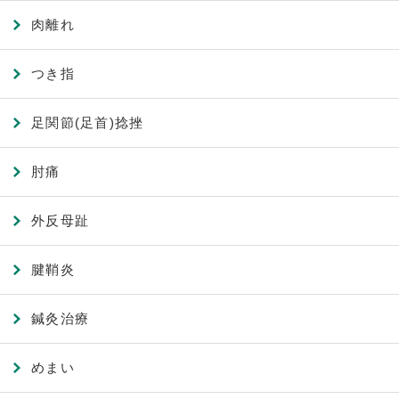
肉離れ
つき指
足関節(足首)捻挫
肘痛
外反母趾
腱鞘炎
鍼灸治療
めまい