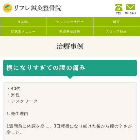
HOME
モルフォセラピー
鍼灸
症状別メニュー
交通事故診療
スタッフ紹介
治療事例
横になりすぎての腰の痛み
・40代
・男性
・デスクワーク
1.発生理由
1週間前に体調を崩し、3日程横になり続けた後から腰の辛さが
増した。