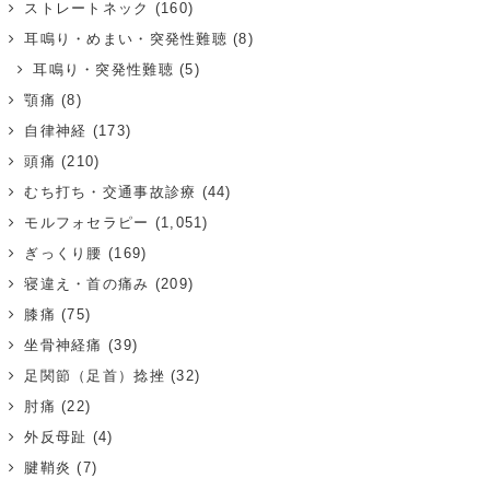
ストレートネック
(160)
耳鳴り・めまい・突発性難聴
(8)
耳鳴り・突発性難聴
(5)
顎痛
(8)
自律神経
(173)
頭痛
(210)
むち打ち・交通事故診療
(44)
モルフォセラピー
(1,051)
ぎっくり腰
(169)
寝違え・首の痛み
(209)
膝痛
(75)
坐骨神経痛
(39)
足関節（足首）捻挫
(32)
肘痛
(22)
外反母趾
(4)
腱鞘炎
(7)