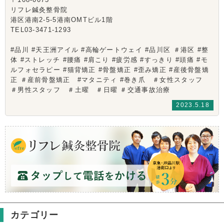
リフレ鍼灸整骨院
港区港南2-5-5港南OMTビル1階
TEL03-3471-1293
#品川 #天王洲アイル #高輪ゲートウェイ #品川区 ＃港区 #整
体 #ストレッチ #腰痛 #肩こり #疲労感 #すっきり #頭痛 #モ
ルフォセラピー #猫背矯正 #骨盤矯正 #歪み矯正 #産後骨盤矯
正 ＃産前骨盤矯正 #マタニティ #巻き爪 ＃女性スタッフ
＃男性スタッフ ＃土曜 ＃日曜 ＃交通事故治療
2023.5.18
カテゴリー