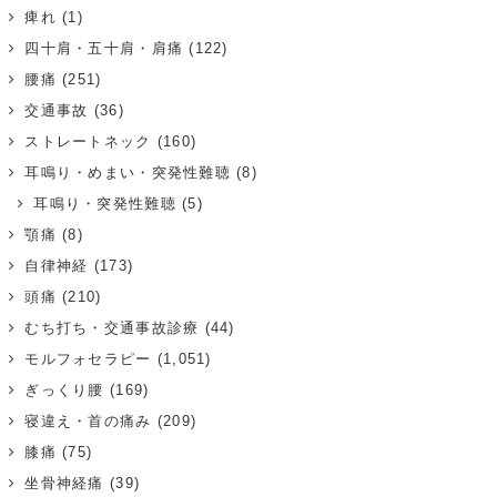
痺れ
(1)
四十肩・五十肩・肩痛
(122)
腰痛
(251)
交通事故
(36)
ストレートネック
(160)
耳鳴り・めまい・突発性難聴
(8)
耳鳴り・突発性難聴
(5)
顎痛
(8)
自律神経
(173)
頭痛
(210)
むち打ち・交通事故診療
(44)
モルフォセラピー
(1,051)
ぎっくり腰
(169)
寝違え・首の痛み
(209)
膝痛
(75)
坐骨神経痛
(39)