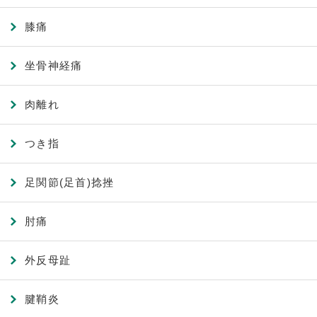
膝痛
坐骨神経痛
肉離れ
つき指
足関節(足首)捻挫
肘痛
外反母趾
腱鞘炎