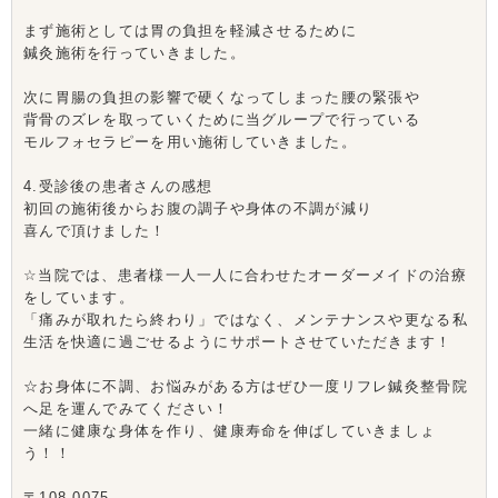
まず施術としては胃の負担を軽減させるために
鍼灸施術を行っていきました。
次に胃腸の負担の影響で硬くなってしまった腰の緊張や
背骨のズレを取っていくために当グループで行っている
モルフォセラピーを用い施術していきました。
4.受診後の患者さんの感想
初回の施術後からお腹の調子や身体の不調が減り
喜んで頂けました！
☆当院では、患者様一人一人に合わせたオーダーメイドの治療
をしています。
「痛みが取れたら終わり」ではなく、メンテナンスや更なる私
生活を快適に過ごせるようにサポートさせていただきます！
☆お身体に不調、お悩みがある方はぜひ一度リフレ鍼灸整骨院
へ足を運んでみてください！
一緒に健康な身体を作り、健康寿命を伸ばしていきましょ
う！！
〒108-0075