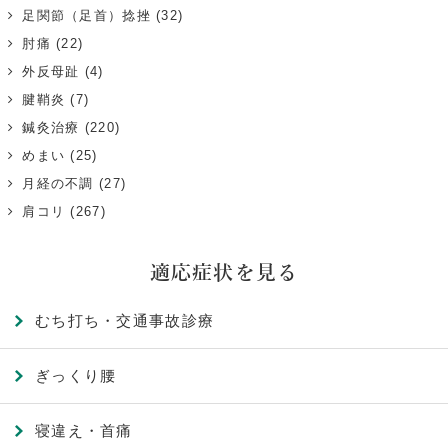
足関節（足首）捻挫
(32)
肘痛
(22)
外反母趾
(4)
腱鞘炎
(7)
鍼灸治療
(220)
めまい
(25)
月経の不調
(27)
肩コリ
(267)
適応症状を見る
むち打ち・交通事故診療
ぎっくり腰
寝違え・首痛