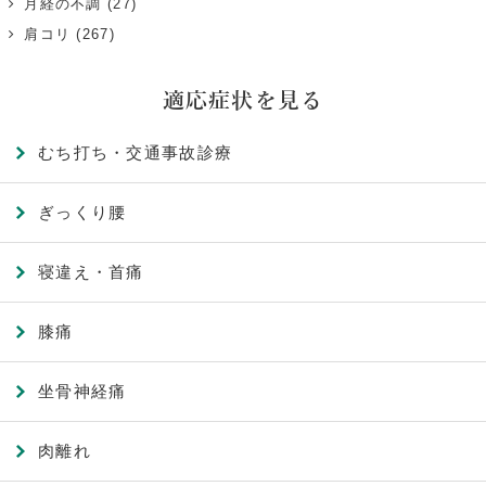
月経の不調
(27)
肩コリ
(267)
適応症状を見る
むち打ち・交通事故診療
ぎっくり腰
寝違え・首痛
膝痛
坐骨神経痛
肉離れ