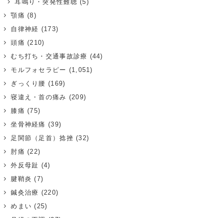
耳鳴り・突発性難聴
(5)
顎痛
(8)
自律神経
(173)
頭痛
(210)
むち打ち・交通事故診療
(44)
モルフォセラピー
(1,051)
ぎっくり腰
(169)
寝違え・首の痛み
(209)
膝痛
(75)
坐骨神経痛
(39)
足関節（足首）捻挫
(32)
肘痛
(22)
外反母趾
(4)
腱鞘炎
(7)
鍼灸治療
(220)
めまい
(25)