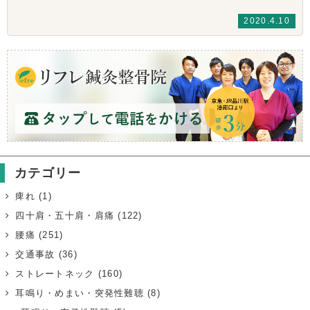
2020.4.10
カテゴリー
痺れ
(1)
四十肩・五十肩・肩痛
(122)
腰痛
(251)
交通事故
(36)
ストレートネック
(160)
耳鳴り・めまい・突発性難聴
(8)