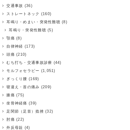
交通事故
(36)
ストレートネック
(160)
耳鳴り・めまい・突発性難聴
(8)
耳鳴り・突発性難聴
(5)
顎痛
(8)
自律神経
(173)
頭痛
(210)
むち打ち・交通事故診療
(44)
モルフォセラピー
(1,051)
ぎっくり腰
(169)
寝違え・首の痛み
(209)
膝痛
(75)
坐骨神経痛
(39)
足関節（足首）捻挫
(32)
肘痛
(22)
外反母趾
(4)