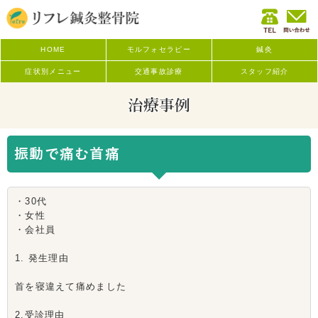
HOME
モルフォセラピー
鍼灸
症状別メニュー
交通事故診療
スタッフ紹介
治療事例
振動で痛む首痛
・30代
・女性
・会社員
1. 発生理由
首を寝違えて痛めました
2.受診理由