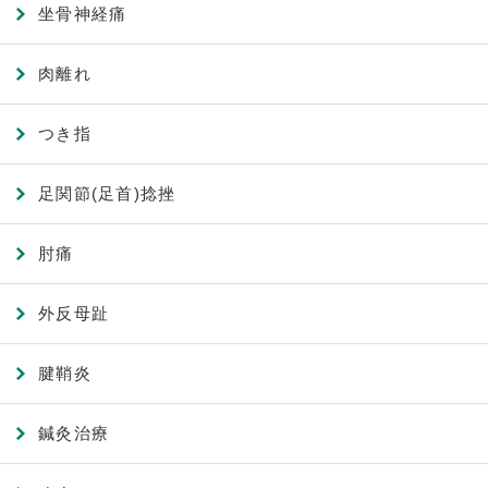
坐骨神経痛
肉離れ
つき指
足関節(足首)捻挫
肘痛
外反母趾
腱鞘炎
鍼灸治療