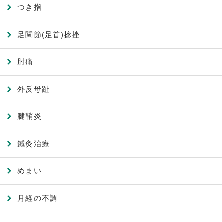
つき指
足関節(足首)捻挫
肘痛
外反母趾
腱鞘炎
鍼灸治療
めまい
月経の不調