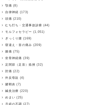
顎痛
(8)
自律神経
(173)
頭痛
(210)
むち打ち・交通事故診療
(44)
モルフォセラピー
(1,051)
ぎっくり腰
(169)
寝違え・首の痛み
(209)
膝痛
(75)
坐骨神経痛
(39)
足関節（足首）捻挫
(32)
肘痛
(22)
外反母趾
(4)
腱鞘炎
(7)
鍼灸治療
(220)
めまい
(25)
月経の不調
(27)