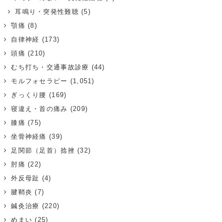
耳鳴り・突発性難聴
(5)
顎痛
(8)
自律神経
(173)
頭痛
(210)
むち打ち・交通事故診療
(44)
モルフォセラピー
(1,051)
ぎっくり腰
(169)
寝違え・首の痛み
(209)
膝痛
(75)
坐骨神経痛
(39)
足関節（足首）捻挫
(32)
肘痛
(22)
外反母趾
(4)
腱鞘炎
(7)
鍼灸治療
(220)
めまい
(25)