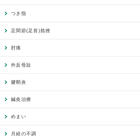
つき指
足関節(足首)捻挫
肘痛
外反母趾
腱鞘炎
鍼灸治療
めまい
月経の不調