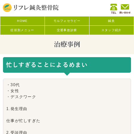
HOME
モルフォセラピー
鍼灸
症状別メニュー
交通事故診療
スタッフ紹介
治療事例
忙しすぎることによるめまい
・30代
・女性
・デスクワーク
1.発生理由
仕事が忙しすぎた
2.受診理由