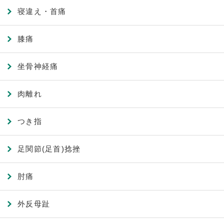
寝違え・首痛
膝痛
坐骨神経痛
肉離れ
つき指
足関節(足首)捻挫
肘痛
外反母趾