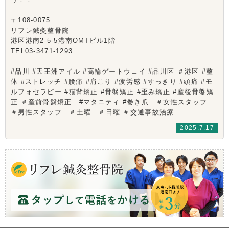
〒108-0075
リフレ鍼灸整骨院
港区港南2-5-5港南OMTビル1階
TEL03-3471-1293
#品川 #天王洲アイル #高輪ゲートウェイ #品川区 ＃港区 #整
体 #ストレッチ #腰痛 #肩こり #疲労感 #すっきり #頭痛 #モ
ルフォセラピー #猫背矯正 #骨盤矯正 #歪み矯正 #産後骨盤矯
正 ＃産前骨盤矯正 #マタニティ #巻き爪 ＃女性スタッフ
＃男性スタッフ ＃土曜 ＃日曜 ＃交通事故治療
2025.7.17