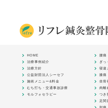
HOME
腰痛
治療事例紹介
ぎっ
治療方針
寝違
公益財団法人シーセフ
膝痛
施術メニュー&料金
坐骨
むち打ち・交通事故診療
肉離
モルフォセラピー
つき
足関
肘痛