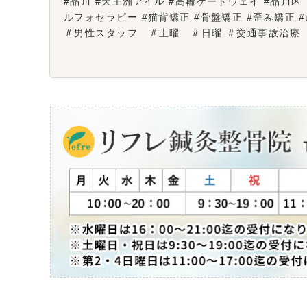
#品川 #天王洲アイル #高輪ゲートウェイ #品川区 ＃
ルフォセラピー #猫背矯正 #骨盤矯正 #歪み矯正
＃男性スタッフ ＃土曜 ＃日曜 ＃交通事故治療