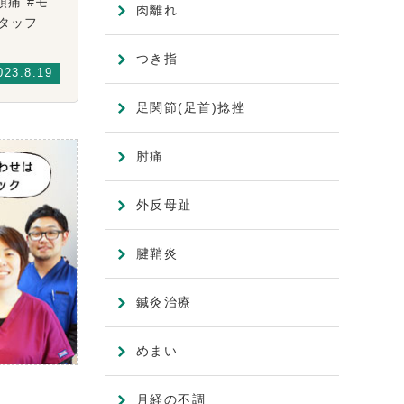
頭痛 #モ
肉離れ
性スタッフ
つき指
023.8.19
足関節(足首)捻挫
肘痛
外反母趾
腱鞘炎
鍼灸治療
めまい
月経の不調