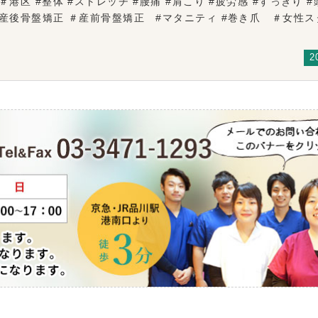
港区 #整体 #ストレッチ #腰痛 #肩こり #疲労感 #すっきり #
 #産後骨盤矯正 ＃産前骨盤矯正 #マタニティ #巻き爪 ＃女
2