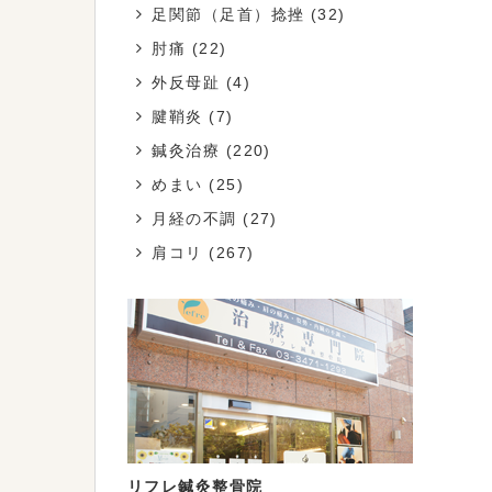
足関節（足首）捻挫
(32)
肘痛
(22)
外反母趾
(4)
腱鞘炎
(7)
鍼灸治療
(220)
めまい
(25)
月経の不調
(27)
肩コリ
(267)
リフレ鍼灸整骨院