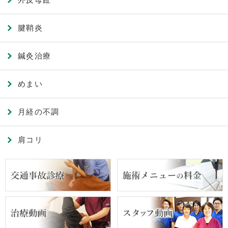
腱鞘炎
鍼灸治療
めまい
月経の不調
肩コリ