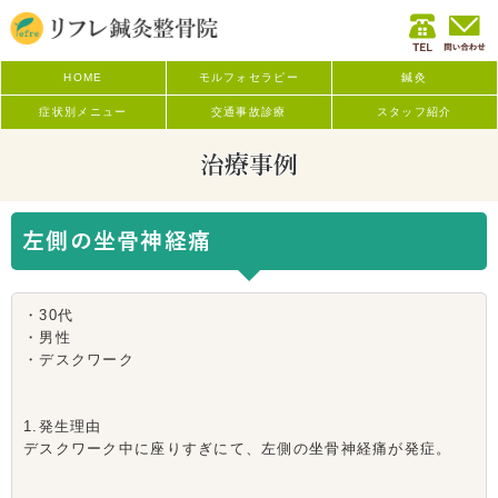
HOME
モルフォセラピー
鍼灸
症状別メニュー
交通事故診療
スタッフ紹介
治療事例
左側の坐骨神経痛
・30代
・男性
・デスクワーク
1.発生理由
デスクワーク中に座りすぎにて、左側の坐骨神経痛が発症。