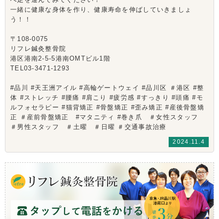
一緒に健康な身体を作り、健康寿命を伸ばしていきましょ
う！！
〒108-0075
リフレ鍼灸整骨院
港区港南2-5-5港南OMTビル1階
TEL03-3471-1293
#品川 #天王洲アイル #高輪ゲートウェイ #品川区 ＃港区 #整
体 #ストレッチ #腰痛 #肩こり #疲労感 #すっきり #頭痛 #モ
ルフォセラピー #猫背矯正 #骨盤矯正 #歪み矯正 #産後骨盤矯
正 ＃産前骨盤矯正 #マタニティ #巻き爪 ＃女性スタッフ
＃男性スタッフ ＃土曜 ＃日曜 ＃交通事故治療
2024.11.4