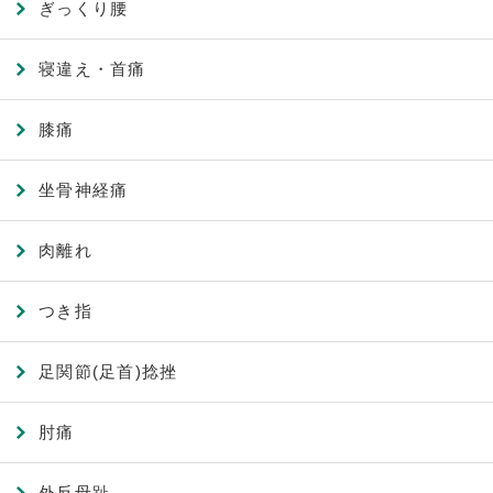
ぎっくり腰
寝違え・首痛
膝痛
坐骨神経痛
肉離れ
つき指
足関節(足首)捻挫
肘痛
外反母趾