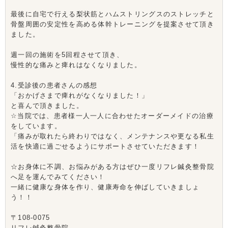
最後に自宅で行える梨状筋とハムストリングスのストレッチと
骨盤周囲の安定性を高める体幹トレーニングを提案させて頂き
ました。
週一回の施術を5回程させて頂き、
慢性的な痛みと痺れはなくなりました。
4.受診後の患者さんの感想
「おかげさまで痺れがなくなりました！」
と喜んで頂きました。
☆当院では、患者様一人一人に合わせたオーダーメイドの治療
をしています。
「痛みが取れたら終わりではなく、メンテナンスや更なる私生
活を快適に過ごせるようにサポートさせていただきます！
☆お身体に不調、お悩みがある方はぜひ一度リフレ鍼灸整骨院
へ足を運んでみてください！
一緒に健康な身体を作り、健康寿命を伸ばしていきましょ
う！！
〒108-0075
リフレ鍼灸整骨院