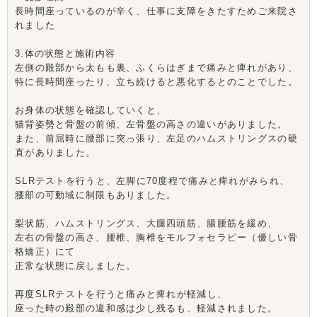
長時間座っているのが辛く、仕事に支障をきたすためご来院さ
れました
3.体の状態と施術内容
左側の殿部から太もも裏、ふくらはぎまで痛みと痺れがあり、
特に長時間座ったり、立ち続けると悪化するとのことでした。
お身体の状態を確認していくと、
猫背姿勢と骨盤の前傾、左骨盤の高さの違いがありました。
また、前屈時に腰部に突っ張り、左足のハムストリングスの硬
直がありました。
SLRテストを行うと、左脚に70度程で痛みと痺れがみられ、
腰部の可動域に制限もありました。
梨状筋、ハムストリングス、大腿四頭筋、腸腰筋を緩め、
左右の骨盤の高さ、腰椎、胸椎をモルフォセラピー（優しい骨
格矯正）にて
正常な状態に戻しました。
再度SLRテストを行うと痛みと痺れが軽減し、
座った時の殿部の違和感は少し残るも、軽減されました。