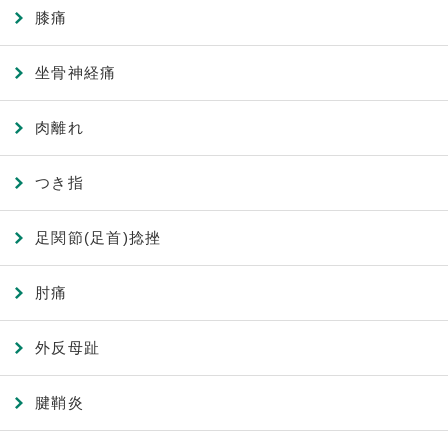
膝痛
坐骨神経痛
肉離れ
つき指
足関節(足首)捻挫
肘痛
外反母趾
腱鞘炎