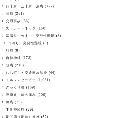
四十肩・五十肩・肩痛
(122)
腰痛
(251)
交通事故
(36)
ストレートネック
(160)
耳鳴り・めまい・突発性難聴
(8)
耳鳴り・突発性難聴
(5)
顎痛
(8)
自律神経
(173)
頭痛
(210)
むち打ち・交通事故診療
(44)
モルフォセラピー
(1,051)
ぎっくり腰
(169)
寝違え・首の痛み
(209)
膝痛
(75)
坐骨神経痛
(39)
足関節（足首）捻挫
(32)