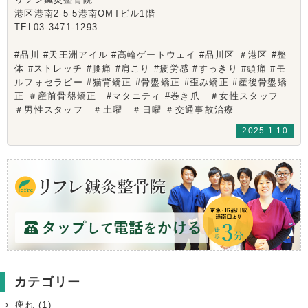
港区港南2-5-5港南OMTビル1階
TEL03-3471-1293
#品川 #天王洲アイル #高輪ゲートウェイ #品川区 ＃港区 #整
体 #ストレッチ #腰痛 #肩こり #疲労感 #すっきり #頭痛 #モ
ルフォセラピー #猫背矯正 #骨盤矯正 #歪み矯正 #産後骨盤矯
正 ＃産前骨盤矯正 #マタニティ #巻き爪 ＃女性スタッフ
＃男性スタッフ ＃土曜 ＃日曜 ＃交通事故治療
2025.1.10
カテゴリー
痺れ
(1)