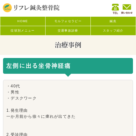
HOME
モルフォセラピー
鍼灸
症状別メニュー
交通事故診療
スタッフ紹介
治療事例
左側に出る坐骨神経痛
・40代
・男性
・デスクワーク
1.発生理由
一か月前から徐々に痺れが出てきた
2.受診理由