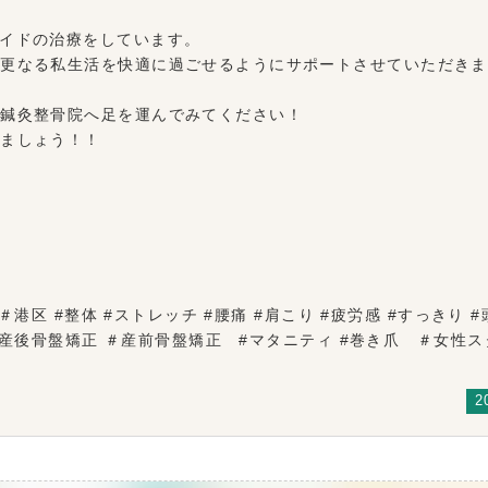
イドの治療をしています。
や更なる私生活を快適に過ごせるようにサポートさせていただきま
レ鍼灸整骨院へ足を運んでみてください！
きましょう！！
港区 #整体 #ストレッチ #腰痛 #肩こり #疲労感 #すっきり #
 #産後骨盤矯正 ＃産前骨盤矯正 #マタニティ #巻き爪 ＃女
2