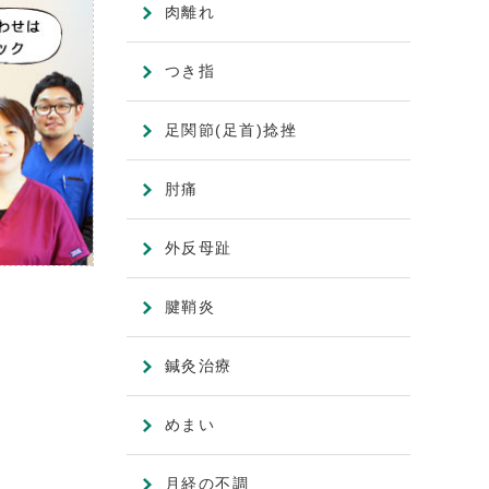
肉離れ
つき指
足関節(足首)捻挫
肘痛
外反母趾
腱鞘炎
鍼灸治療
めまい
月経の不調