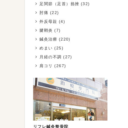
足関節（足首）捻挫
(32)
肘痛
(22)
外反母趾
(4)
腱鞘炎
(7)
鍼灸治療
(220)
めまい
(25)
月経の不調
(27)
肩コリ
(267)
リフレ鍼灸整骨院