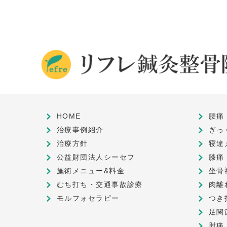
HOME
腰痛
治療事例紹介
ぎっ
治療方針
寝違
公益財団法人シーセフ
膝痛
施術メニュー&料金
坐骨
むち打ち・交通事故診療
肉離
モルフォセラピー
つき
足関
肘痛