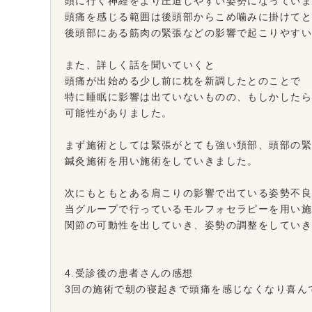
頭に行く神経をより圧迫しやすい姿勢になってい
頭痛を感じる範囲は後頭部からこめ噛みに掛けて
後頭部にある筋肉の緊張などの影響で起こりやす
また、詳しく話を聞いていくと
頭痛が出始める少し前に枕を新調したとのことで
特に睡眠に影響は出ていないものの、もしかしたら
可能性がありました。
まず施術としては緊張がとても強い頚部、頭部の
鍼灸施術を用い施術をしていきました。
次にもともとある肩こりの影響で出ている姿勢不
当グループで行っているモルフォセラピーを用い
関節の可動性を出していき、姿勢の調整をしてい
4.受診後の患者さんの感想
3回の施術で朝の寝起きで頭痛を感じなくなり喜ん