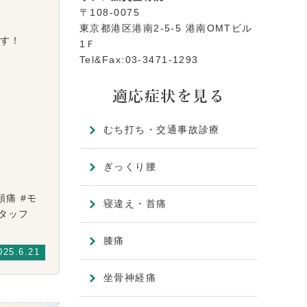
〒108-0075
東京都港区港南2-5-5 港南OMTビル
す！
1Ｆ
Tel&Fax:03-3471-1293
適応症状を見る
むち打ち・交通事故診療
ぎっくり腰
頭痛 #モ
寝違え・首痛
性スタッフ
膝痛
025.6.21
坐骨神経痛