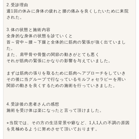
2.受診理由
週1回の休みに身体の疲れと腰の痛みを良くしたいために来院
された。
3.体の状態と施術内容
全身的な身体の状態を診ていくと
首～背中～腰～下腿と全体的に筋肉の緊張が強く出ていまし
た。
また、肩甲骨や骨盤の関節の動きがとても悪く
それが筋肉の緊張にかなりの影響を与えていました。
まずは筋肉の張りを取るために筋肉へアプローチをしていき
その後に当グループで行なっているモルフォセラピーを用い
関節の動きを良くするための施術を行っていきました。
4.受診後の患者さんの感想
施術を受け体は楽になったと言って頂けました。
⭐︎当院では、その方の生活背景や癖など、1人1人の不調の原因
を見極めるように努めさせて頂いております。