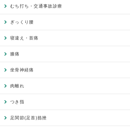
むち打ち・交通事故診療
ぎっくり腰
寝違え・首痛
膝痛
坐骨神経痛
肉離れ
つき指
足関節(足首)捻挫