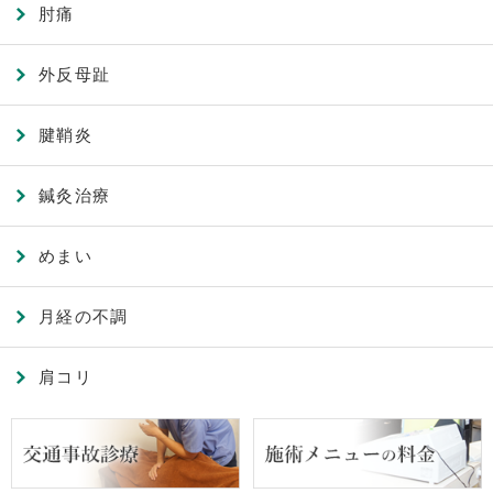
肘痛
外反母趾
腱鞘炎
鍼灸治療
めまい
月経の不調
肩コリ