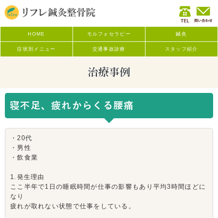
HOME
モルフォセラピー
鍼灸
症状別メニュー
交通事故診療
スタッフ紹介
治療事例
寝不足、疲れからくる腰痛
・20代
・男性
・飲食業
1.発生理由
ここ半年で1日の睡眠時間が仕事の影響もあり平均3時間ほどに
なり
疲れが取れない状態で仕事をしている。