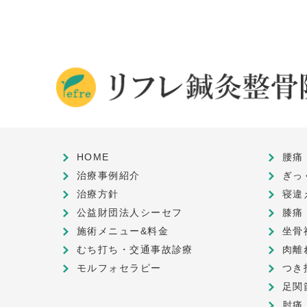
HOME
腰痛
治療事例紹介
ぎっ
治療方針
寝違
公益財団法人シーセフ
膝痛
施術メニュー&料金
坐骨
むち打ち・交通事故診療
肉離
モルフォセラピー
つき
足関
肘痛