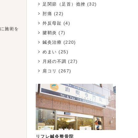
足関節（足首）捻挫
(32)
肘痛
(22)
外反母趾
(4)
に施術を
腱鞘炎
(7)
鍼灸治療
(220)
めまい
(25)
月経の不調
(27)
肩コリ
(267)
リフレ鍼灸整骨院