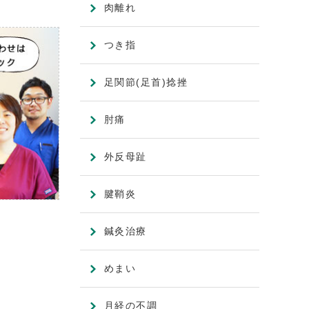
肉離れ
つき指
足関節(足首)捻挫
肘痛
外反母趾
腱鞘炎
鍼灸治療
めまい
月経の不調