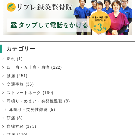
カテゴリー
痺れ
(1)
四十肩・五十肩・肩痛
(122)
腰痛
(251)
交通事故
(36)
ストレートネック
(160)
耳鳴り・めまい・突発性難聴
(8)
耳鳴り・突発性難聴
(5)
顎痛
(8)
自律神経
(173)
頭痛
(210)