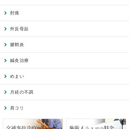
肘痛
外反母趾
腱鞘炎
鍼灸治療
めまい
月経の不調
肩コリ