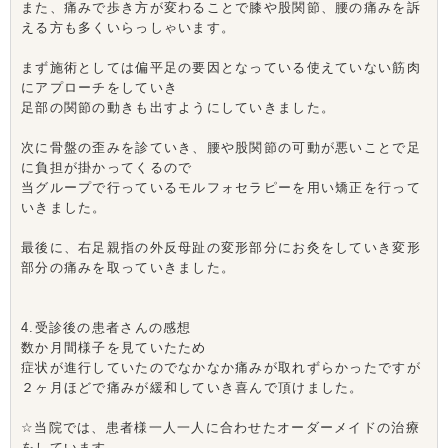
また、痛みで歩き方が変わることで膝や股関節、腰の痛みを訴
える方も多くいらっしゃいます。
まず施術としては偏平足の要因となっている使えていない筋肉
にアプローチをしていき
足部の関節の動きも出すようにしていきました。
次に骨盤の歪みを診ていき、腰や股関節の可動が悪いことで足
に負担が掛かってくるので
当グループで行っているモルフォセラピーを用い矯正を行って
いきました。
最後に、右足親指の外反母趾の変形部分にお灸をしていき変形
部分の痛みを取っていきました。
4.受診後の患者さんの感想
数か月間様子を見ていたため
症状が進行していたのでなかなか痛みが取れずらかったですが
２ヶ月ほどで痛みが緩和していき喜んで頂けました。
☆当院では、患者様一人一人に合わせたオーダーメイドの治療
をしています。