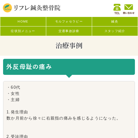
HOME
モルフォセラピー
鍼灸
症状別メニュー
交通事故診療
スタッフ紹介
治療事例
外反母趾の痛み
・60代
・女性
・主婦
1.発生理由
数か月前から徐々に右親指の痛みを感じるようになった。
2.受診理由