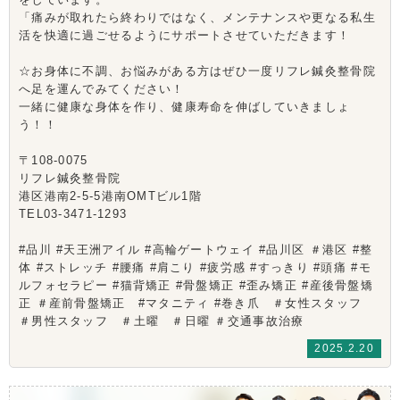
「痛みが取れたら終わりではなく、メンテナンスや更なる私生
活を快適に過ごせるようにサポートさせていただきます！
☆お身体に不調、お悩みがある方はぜひ一度リフレ鍼灸整骨院
へ足を運んでみてください！
一緒に健康な身体を作り、健康寿命を伸ばしていきましょ
う！！
〒108-0075
リフレ鍼灸整骨院
港区港南2-5-5港南OMTビル1階
TEL03-3471-1293
#品川 #天王洲アイル #高輪ゲートウェイ #品川区 ＃港区 #整
体 #ストレッチ #腰痛 #肩こり #疲労感 #すっきり #頭痛 #モ
ルフォセラピー #猫背矯正 #骨盤矯正 #歪み矯正 #産後骨盤矯
正 ＃産前骨盤矯正 #マタニティ #巻き爪 ＃女性スタッフ
＃男性スタッフ ＃土曜 ＃日曜 ＃交通事故治療
2025.2.20