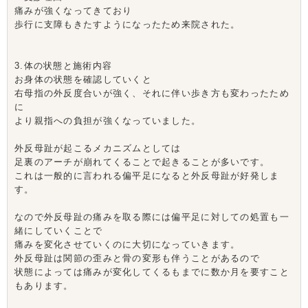
痛みが強くなってきており
歩行に支障もきたすようになったため来院された。
3.体の状態と施術内容
お身体の状態を確認していくと
右母指の外反度合いが強く、それに伴い歩き方も変わったため
に
より親指への負担が強くなっていました。
外反母趾が起こるメカニズムとしては
足裏のアーチが崩れてくることで起きることが多いです。
これは一般的に言われる偏平足になると外反母趾が好発しま
す。
なので外反母趾の痛みを取る際には偏平足に対しての処置も一
緒にしていくことで
痛みを変化させていくのに大切になっていきます。
外反母趾は関節の歪みと骨の変形も伴うことがあるので
状態によっては痛みが変化してくるもまでに数か月を要すこと
もあります。