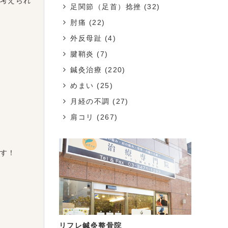
考えられ
足関節（足首）捻挫
(32)
肘痛
(22)
外反母趾
(4)
腱鞘炎
(7)
鍼灸治療
(220)
めまい
(25)
月経の不調
(27)
肩コリ
(267)
す！
リフレ鍼灸整骨院