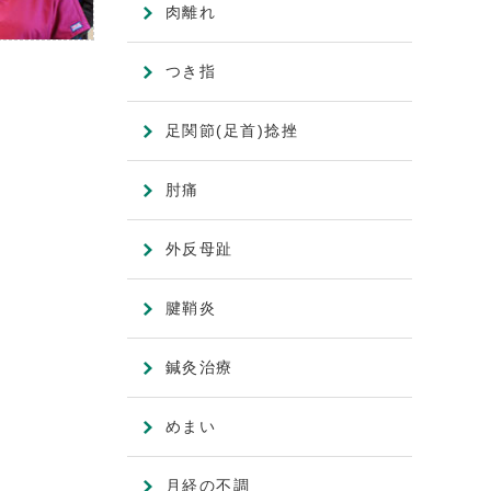
肉離れ
つき指
足関節(足首)捻挫
肘痛
外反母趾
腱鞘炎
鍼灸治療
めまい
月経の不調