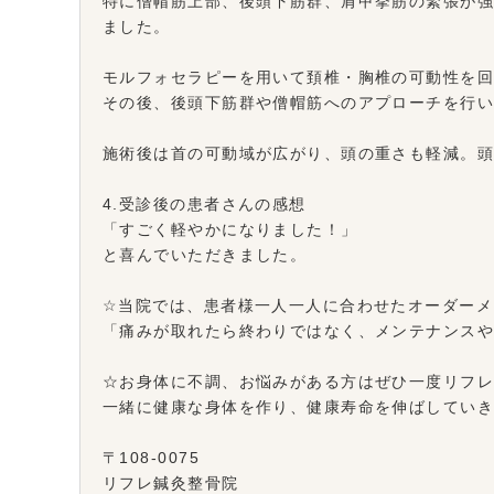
特に僧帽筋上部、後頭下筋群、肩甲挙筋の緊張が
ました。
モルフォセラピーを用いて頚椎・胸椎の可動性を
その後、後頭下筋群や僧帽筋へのアプローチを行
施術後は首の可動域が広がり、頭の重さも軽減。
4.受診後の患者さんの感想
「すごく軽やかになりました！」
と喜んでいただきました。
☆当院では、患者様一人一人に合わせたオーダーメ
「痛みが取れたら終わりではなく、メンテナンス
☆お身体に不調、お悩みがある方はぜひ一度リフ
一緒に健康な身体を作り、健康寿命を伸ばしてい
〒108-0075
リフレ鍼灸整骨院