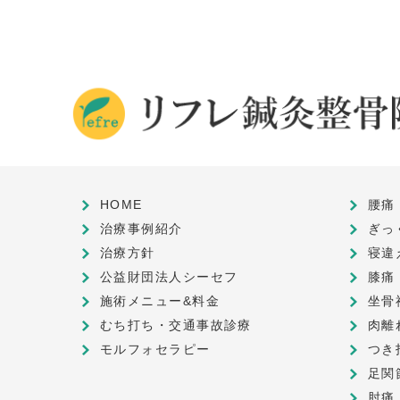
HOME
腰痛
治療事例紹介
ぎっ
治療方針
寝違
公益財団法人シーセフ
膝痛
施術メニュー&料金
坐骨
むち打ち・交通事故診療
肉離
モルフォセラピー
つき
足関
肘痛