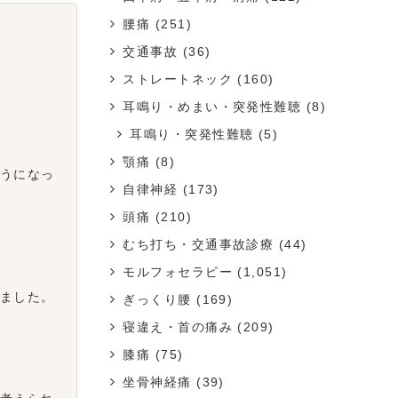
腰痛
(251)
交通事故
(36)
ストレートネック
(160)
耳鳴り・めまい・突発性難聴
(8)
耳鳴り・突発性難聴
(5)
顎痛
(8)
うになっ
自律神経
(173)
頭痛
(210)
むち打ち・交通事故診療
(44)
モルフォセラピー
(1,051)
ました。
ぎっくり腰
(169)
寝違え・首の痛み
(209)
膝痛
(75)
坐骨神経痛
(39)