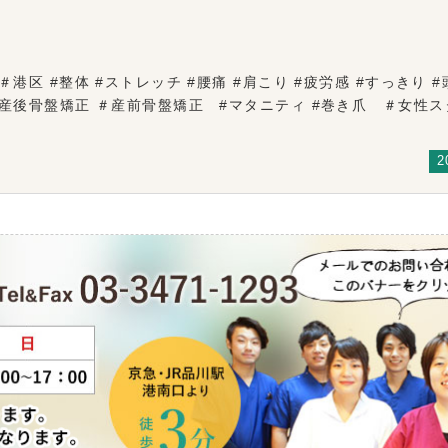
港区 #整体 #ストレッチ #腰痛 #肩こり #疲労感 #すっきり #
 #産後骨盤矯正 ＃産前骨盤矯正 #マタニティ #巻き爪 ＃女
2