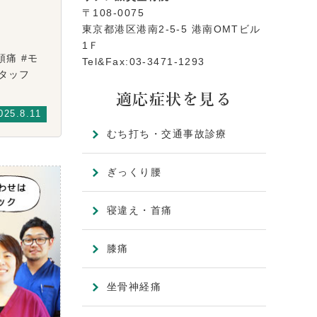
〒108-0075
東京都港区港南2-5-5 港南OMTビル
1Ｆ
頭痛 #モ
Tel&Fax:03-3471-1293
性スタッフ
適応症状を見る
025.8.11
むち打ち・交通事故診療
ぎっくり腰
寝違え・首痛
膝痛
坐骨神経痛