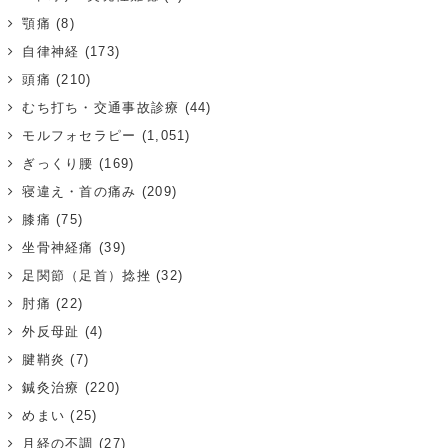
顎痛
(8)
自律神経
(173)
頭痛
(210)
むち打ち・交通事故診療
(44)
モルフォセラピー
(1,051)
ぎっくり腰
(169)
寝違え・首の痛み
(209)
膝痛
(75)
坐骨神経痛
(39)
足関節（足首）捻挫
(32)
肘痛
(22)
外反母趾
(4)
腱鞘炎
(7)
鍼灸治療
(220)
めまい
(25)
月経の不調
(27)