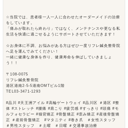
☆当院では、患者様一人一人に合わせたオーダーメイドの治療
をしています。
「痛みが取れたら終わり」ではなく、メンテナンスや更なる私
生活を快適に過ごせるようにサポートさせていただきます！
☆お身体に不調、お悩みがある方はぜひ一度リフレ鍼灸整骨院
へ足を運んでみてください！
一緒に健康な身体を作り、健康寿命を伸ばしていきましょ
う！！
〒108-0075
リフレ鍼灸整骨院
港区港南2-5-5港南OMTビル1階
TEL03-3471-1293
#品川 #天王洲アイル #高輪ゲートウェイ #品川区 ＃港区 #整
体 #ストレッチ #腰痛 #肩こり #疲労感 #すっきり #頭痛 #モ
ルフォセラピー #猫背矯正 #骨盤矯正 #歪み矯正 #産後骨盤矯
正 ＃産前骨盤矯正 #マタニティ #巻き爪 ＃女性スタッフ
＃男性スタッフ ＃土曜 ＃日曜 ＃交通事故治療