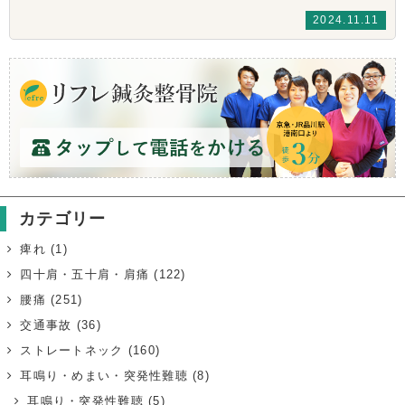
2024.11.11
カテゴリー
痺れ
(1)
四十肩・五十肩・肩痛
(122)
腰痛
(251)
交通事故
(36)
ストレートネック
(160)
耳鳴り・めまい・突発性難聴
(8)
耳鳴り・突発性難聴
(5)