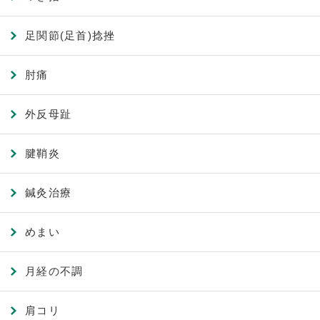
足関節(足首)捻挫
肘痛
外反母趾
腱鞘炎
鍼灸治療
めまい
月経の不調
肩コリ