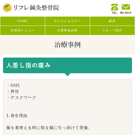
HOME
モルフォセラピー
鍼灸
症状別メニュー
交通事故診療
スタッフ紹介
治療事例
人差し指の痛み
・50代
・男性
・デスクワーク
1.発生理由
服を着替える時に指を服に引っ掛けて受傷。