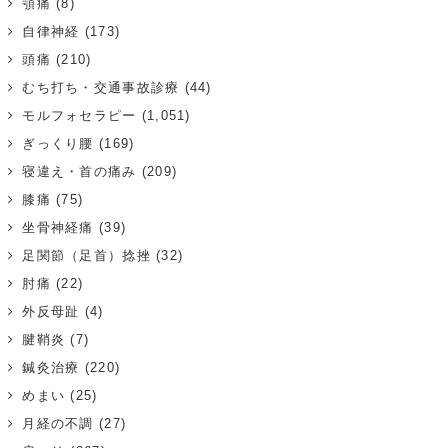
顎痛
(8)
自律神経
(173)
頭痛
(210)
むち打ち・交通事故診療
(44)
モルフォセラピー
(1,051)
ぎっくり腰
(169)
寝違え・首の痛み
(209)
膝痛
(75)
坐骨神経痛
(39)
足関節（足首）捻挫
(32)
肘痛
(22)
外反母趾
(4)
腱鞘炎
(7)
鍼灸治療
(220)
めまい
(25)
月経の不調
(27)