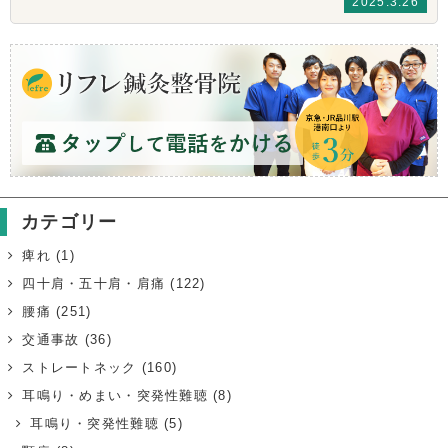
2025.3.26
カテゴリー
痺れ
(1)
四十肩・五十肩・肩痛
(122)
腰痛
(251)
交通事故
(36)
ストレートネック
(160)
耳鳴り・めまい・突発性難聴
(8)
耳鳴り・突発性難聴
(5)