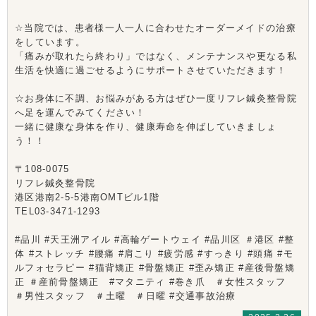
☆当院では、患者様一人一人に合わせたオーダーメイドの治療
をしています。
「痛みが取れたら終わり」ではなく、メンテナンスや更なる私
生活を快適に過ごせるようにサポートさせていただきます！
☆お身体に不調、お悩みがある方はぜひ一度リフレ鍼灸整骨院
へ足を運んでみてください！
一緒に健康な身体を作り、健康寿命を伸ばしていきましょ
う！！
〒108-0075
リフレ鍼灸整骨院
港区港南2-5-5港南OMTビル1階
TEL03-3471-1293
#品川 #天王洲アイル #高輪ゲートウェイ #品川区 ＃港区 #整
体 #ストレッチ #腰痛 #肩こり #疲労感 #すっきり #頭痛 #モ
ルフォセラピー #猫背矯正 #骨盤矯正 #歪み矯正 #産後骨盤矯
正 ＃産前骨盤矯正 #マタニティ #巻き爪 ＃女性スタッフ
＃男性スタッフ ＃土曜 ＃日曜 #交通事故治療