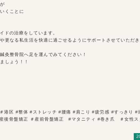
たが
ていくことに
イドの治療をしています。
スや更なる私生活を快適に過ごせるようにサポートさせていただき
レ鍼灸整骨院へ足を運んでみてください！
きましょう！！
港区 #整体 #ストレッチ #腰痛 #肩こり #疲労感 #すっきり #
 #産後骨盤矯正 ＃産前骨盤矯正 #マタニティ #巻き爪 ＃女
2