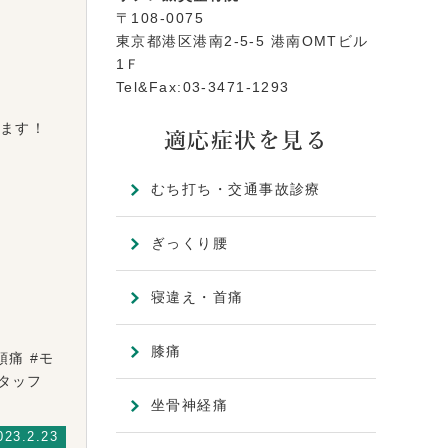
〒108-0075
東京都港区港南2-5-5 港南OMTビル
1Ｆ
Tel&Fax:03-3471-1293
ます！
適応症状を見る
むち打ち・交通事故診療
ぎっくり腰
寝違え・首痛
膝痛
頭痛 #モ
性スタッフ
坐骨神経痛
023.2.23