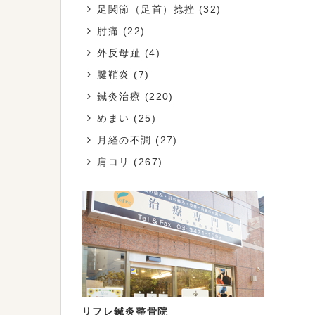
足関節（足首）捻挫
(32)
肘痛
(22)
外反母趾
(4)
腱鞘炎
(7)
鍼灸治療
(220)
めまい
(25)
月経の不調
(27)
肩コリ
(267)
リフレ鍼灸整骨院