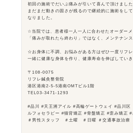
初回の施術でだいぶ痛みが引いて喜んで頂けまし
まだまだ動きの固さが残るので継続的に施術をし
なりました。
☆当院では、患者様一人一人に合わせたオーダーメ
「痛みが取れたら終わり」ではなく、メンテナン
☆お身体に不調、お悩みがある方はぜひ一度リフ
一緒に健康な身体を作り、健康寿命を伸ばしてい
〒108-0075
リフレ鍼灸整骨院
港区港南2-5-5港南OMTビル1階
TEL03-3471-1293
#品川 #天王洲アイル #高輪ゲートウェイ #品川区 ＃
ルフォセラピー #猫背矯正 #骨盤矯正 #歪み矯正
＃男性スタッフ ＃土曜 ＃日曜 ＃交通事故治療