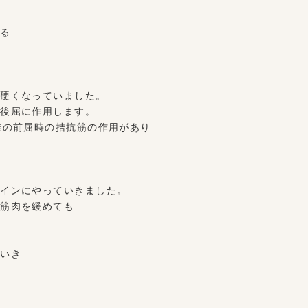
よる
。
に硬くなっていました。
の後屈に作用します。
椎の前屈時の拮抗筋の作用があり
。
メインにやっていきました。
に筋肉を緩めても
ていき