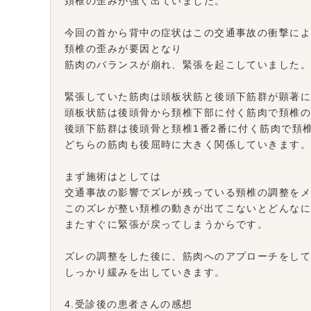
頚椎の歪みが強く出ていました。
今回の首から背中の症状はこの交通事故の衝撃に
頚椎の歪みが要因となり
筋肉のバランスが崩れ、緊張を起こしていました
緊張していた筋肉は頭板状筋と後頭下筋群が顕著
頭板状筋は後頭骨から頚椎下部に付く筋肉で頚椎
後頭下筋群は後頭骨と頚椎1番2番に付く筋肉で頚
どちらの筋肉も後屈時に大きく関係していきます
まず施術はとしては
交通事故の影響でズレが残っている頸椎の調整を
このズレが整い頚椎の動きが出てこないとどんな
またすぐに緊張が戻ってしまうからです。
ズレの調整をした後に、筋肉へのアプローチをし
しっかり緩みを出していきます。
4.受診後の患者さんの感想