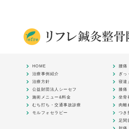
HOME
腰痛
治療事例紹介
ぎっ
治療方針
寝違
公益財団法人シーセフ
膝痛
施術メニュー&料金
坐骨
むち打ち・交通事故診療
肉離
モルフォセラピー
つき
足関
肘痛