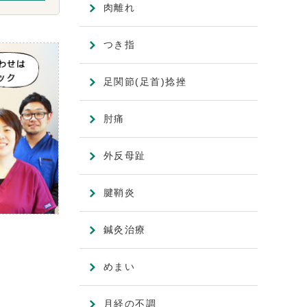
肉離れ
つき指
足関節(足首)捻挫
肘痛
外反母趾
腱鞘炎
鍼灸治療
めまい
月経の不調