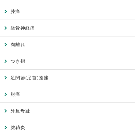
膝痛
坐骨神経痛
肉離れ
つき指
足関節(足首)捻挫
肘痛
外反母趾
腱鞘炎