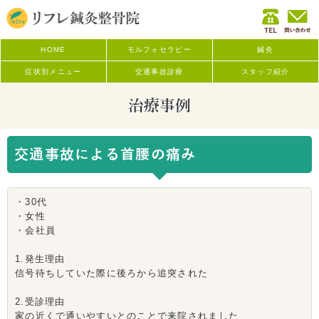
HOME
モルフォセラピー
鍼灸
症状別メニュー
交通事故診療
スタッフ紹介
治療事例
交通事故による首腰の痛み
・30代
・女性
・会社員
1.発生理由
信号待ちしていた際に後ろから追突された
2.受診理由
家の近くで通いやすいとのことで来院されました