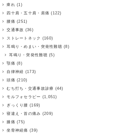
痺れ
(1)
四十肩・五十肩・肩痛
(122)
腰痛
(251)
交通事故
(36)
ストレートネック
(160)
耳鳴り・めまい・突発性難聴
(8)
耳鳴り・突発性難聴
(5)
顎痛
(8)
自律神経
(173)
頭痛
(210)
むち打ち・交通事故診療
(44)
モルフォセラピー
(1,051)
ぎっくり腰
(169)
寝違え・首の痛み
(209)
膝痛
(75)
坐骨神経痛
(39)