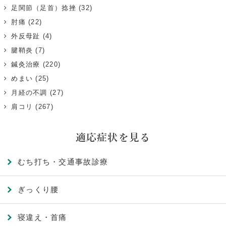
足関節（足首）捻挫
(32)
肘痛
(22)
外反母趾
(4)
腱鞘炎
(7)
鍼灸治療
(220)
めまい
(25)
月経の不調
(27)
肩コリ
(267)
適応症状を見る
むち打ち・交通事故診療
ぎっくり腰
寝違え・首痛