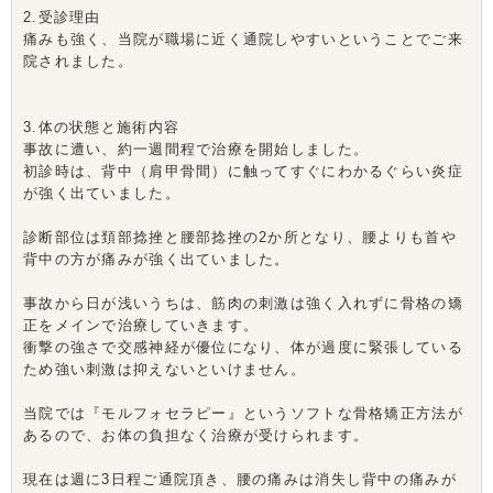
2.受診理由
痛みも強く、当院が職場に近く通院しやすいということでご来
院されました。
3.体の状態と施術内容
事故に遭い、約一週間程で治療を開始しました。
初診時は、背中（肩甲骨間）に触ってすぐにわかるぐらい炎症
が強く出ていました。
診断部位は頚部捻挫と腰部捻挫の2か所となり、腰よりも首や
背中の方が痛みが強く出ていました。
事故から日が浅いうちは、筋肉の刺激は強く入れずに骨格の矯
正をメインで治療していきます。
衝撃の強さで交感神経が優位になり、体が過度に緊張している
ため強い刺激は抑えないといけません。
当院では『モルフォセラピー』というソフトな骨格矯正方法が
あるので、お体の負担なく治療が受けられます。
現在は週に3日程ご通院頂き、腰の痛みは消失し背中の痛みが