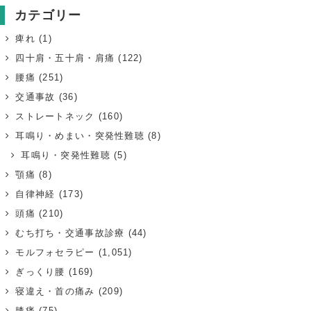
カテゴリー
痺れ
(1)
四十肩・五十肩・肩痛
(122)
腰痛
(251)
交通事故
(36)
ストレートネック
(160)
耳鳴り・めまい・突発性難聴
(8)
耳鳴り・突発性難聴
(5)
顎痛
(8)
自律神経
(173)
頭痛
(210)
むち打ち・交通事故診療
(44)
モルフォセラピー
(1,051)
ぎっくり腰
(169)
寝違え・首の痛み
(209)
膝痛
(75)