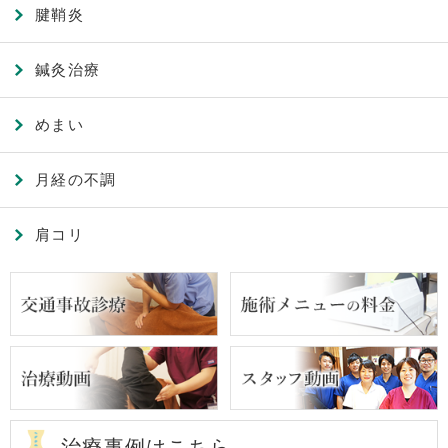
腱鞘炎
鍼灸治療
めまい
月経の不調
肩コリ
治療事例はこちら