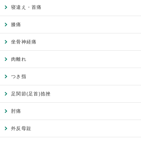
寝違え・首痛
膝痛
坐骨神経痛
肉離れ
つき指
足関節(足首)捻挫
肘痛
外反母趾