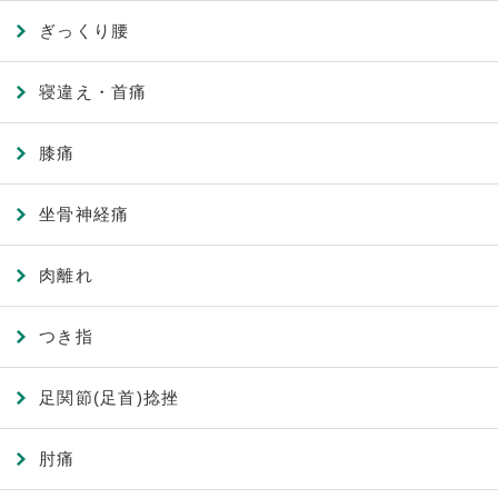
ぎっくり腰
寝違え・首痛
膝痛
坐骨神経痛
肉離れ
つき指
足関節(足首)捻挫
肘痛