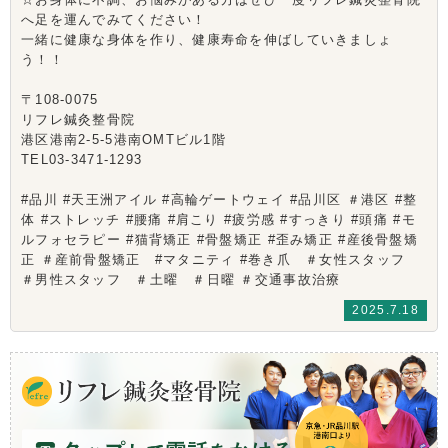
へ足を運んでみてください！
一緒に健康な身体を作り、健康寿命を伸ばしていきましょ
う！！
〒108-0075
リフレ鍼灸整骨院
港区港南2-5-5港南OMTビル1階
TEL03-3471-1293
#品川 #天王洲アイル #高輪ゲートウェイ #品川区 ＃港区 #整
体 #ストレッチ #腰痛 #肩こり #疲労感 #すっきり #頭痛 #モ
ルフォセラピー #猫背矯正 #骨盤矯正 #歪み矯正 #産後骨盤矯
正 ＃産前骨盤矯正 #マタニティ #巻き爪 ＃女性スタッフ
＃男性スタッフ ＃土曜 ＃日曜 ＃交通事故治療
2025.7.18