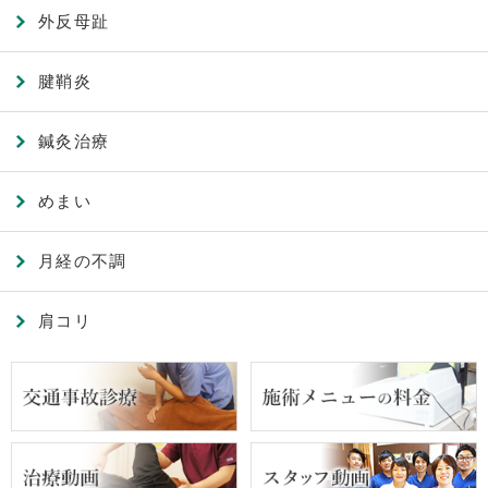
外反母趾
腱鞘炎
鍼灸治療
めまい
月経の不調
肩コリ