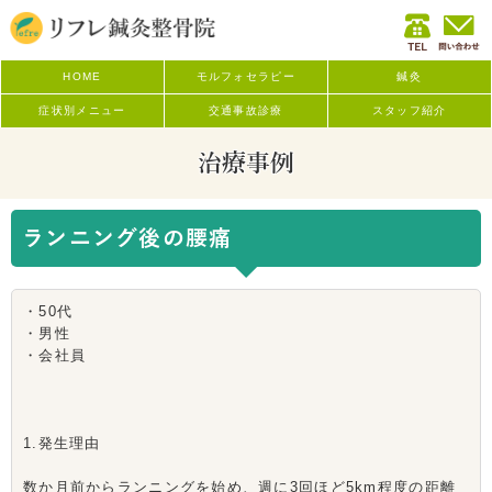
HOME
モルフォセラピー
鍼灸
症状別メニュー
交通事故診療
スタッフ紹介
治療事例
ランニング後の腰痛
・50代
・男性
・会社員
1.発生理由
数か月前からランニングを始め、週に3回ほど5km程度の距離