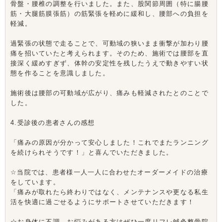
骨盤・腰椎の調整を行いました。また、股関節周囲（特に腸腰
筋・大腿筋膜張筋）の筋緊張を軽めに緩和し、腰部への負担を
軽減。
過緊張の状態で走ることで、可動域の狭いまま衝撃が加わり腰
痛を招いていたと考えられます。そのため、施術では腰部を直
接深く緩めすぎず、体幹の安定性を残したうえで動きやすい状
態を作ることを意識しました。
施術後は腰部の可動域が広がり、痛みも軽減されたとのことで
した。
4.受診後の患者さんの感想
「痛みの原因が分かって安心しました！これでまたランニング
を続けられそうです！」と喜んでいただきました。
☆当院では、患者様一人一人に合わせたオーダーメイドの治療
をしています。
「痛みが取れたら終わりではなく、メンテナンスや更なる私生
活を快適に過ごせるようにサポートさせていただきます！
☆お身体に不調、お悩みがある方はぜひ一度リフレ鍼灸整骨院