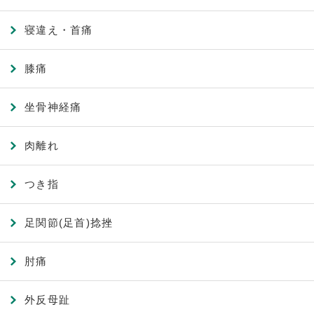
寝違え・首痛
膝痛
坐骨神経痛
肉離れ
つき指
足関節(足首)捻挫
肘痛
外反母趾