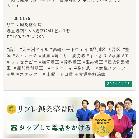
う！！
〒108-0075
リフレ鍼灸整骨院
港区港南2-5-5港南OMTビル1階
TEL03-3471-1293
#品川 #天王洲アイル #高輪ゲートウェイ #品川区 ＃港区 #整
体 #ストレッチ #腰痛 #肩こり #疲労感 #すっきり #頭痛 #モ
ルフォセラピー #猫背矯正 #骨盤矯正 #歪み矯正 #産後骨盤矯
正 ＃産前骨盤矯正 #マタニティ #巻き爪 ＃女性スタッフ
＃男性スタッフ ＃土曜 ＃日曜 ＃交通事故治療
2024.11.13