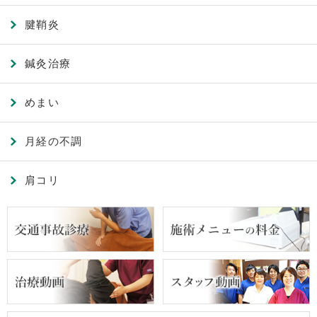
腱鞘炎
鍼灸治療
めまい
月経の不調
肩コリ