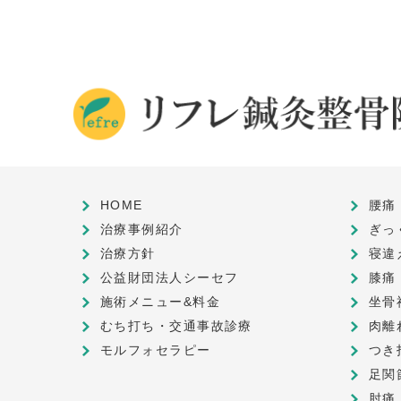
HOME
腰痛
治療事例紹介
ぎっ
治療方針
寝違
公益財団法人シーセフ
膝痛
施術メニュー&料金
坐骨
むち打ち・交通事故診療
肉離
モルフォセラピー
つき
足関
肘痛