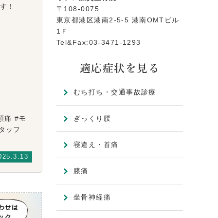
す！
〒108-0075
東京都港区港南2-5-5 港南OMTビル
1Ｆ
Tel&Fax:03-3471-1293
適応症状を見る
むち打ち・交通事故診療
頭痛 #モ
ぎっくり腰
性スタッフ
寝違え・首痛
025.3.13
膝痛
坐骨神経痛