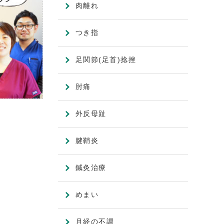
肉離れ
つき指
足関節(足首)捻挫
肘痛
外反母趾
腱鞘炎
鍼灸治療
めまい
月経の不調