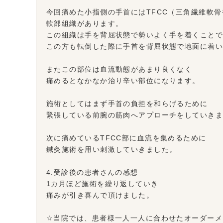
今回痛めた小指側の手首にはTFCC（三角繊維軟
軟部組織があります。
この組織は手を背屈状態で勢いよく手を着くこと
この方も転倒した際に手首を背屈状態で地面に着
またこの部位は血流動態があまり良くなく
痛めるとなかなか治り辛い部位になります。
施術としてはまず手首の負担を和らげるために
緊張している前腕の筋肉へアプローチをしていき
次に痛めているTFCC部に血流を集めるために
鍼灸施術を用い刺激していきました。
4.受診後の患者さんの感想
1カ月ほど施術を繰り返していき
痛みが引き喜んで頂けました。
☆当院では、患者様一人一人に合わせたオーダーメ