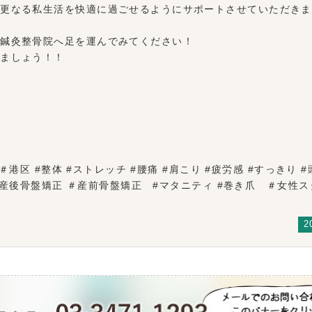
や更なる私生活を快適に過ごせるようにサポートさせていただきま
レ鍼灸整骨院へ足を運んでみてください！
きましょう！！
港区 #整体 #ストレッチ #腰痛 #肩こり #疲労感 #すっきり #
 #産後骨盤矯正 ＃産前骨盤矯正 #マタニティ #巻き爪 ＃女
2