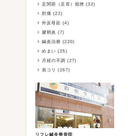
足関節（足首）捻挫
(32)
肘痛
(22)
外反母趾
(4)
腱鞘炎
(7)
鍼灸治療
(220)
めまい
(25)
月経の不調
(27)
肩コリ
(267)
リフレ鍼灸整骨院