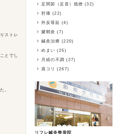
足関節（足首）捻挫
(32)
肘痛
(22)
外反母趾
(4)
腱鞘炎
(7)
りストレ
鍼灸治療
(220)
めまい
(25)
ことでし
月経の不調
(27)
肩コリ
(267)
た。
リフレ鍼灸整骨院