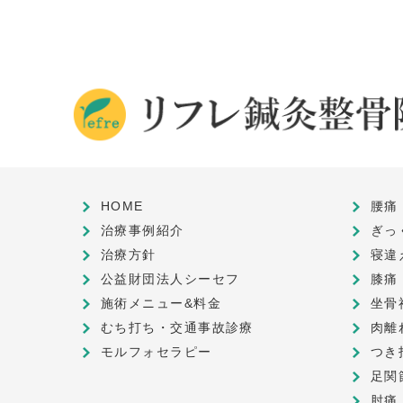
HOME
腰痛
治療事例紹介
ぎっ
治療方針
寝違
公益財団法人シーセフ
膝痛
施術メニュー&料金
坐骨
むち打ち・交通事故診療
肉離
モルフォセラピー
つき
足関
肘痛