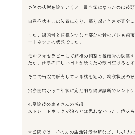
身体の状態を診ていくと、最も気になったのは後
自覚症状もこの位置にあり、張り感と辛さが完全
また、後頭骨と頸椎をつなぐ部分の骨のズレも顕
ートネックの状態でした。
モルフォセラピーにて頸椎の調整と後頭骨の調整
たが、仕事の忙しい日々が続くため数日空けると
そこで当院で販売している枕を勧め、就寝状況の
治療開始から半年後に定期的な健康診断でレント
4.受診後の患者さんの感想
ストレートネックが治るとは思わなかった。症状
☆当院では、その方の生活背景や癖など、1人1人