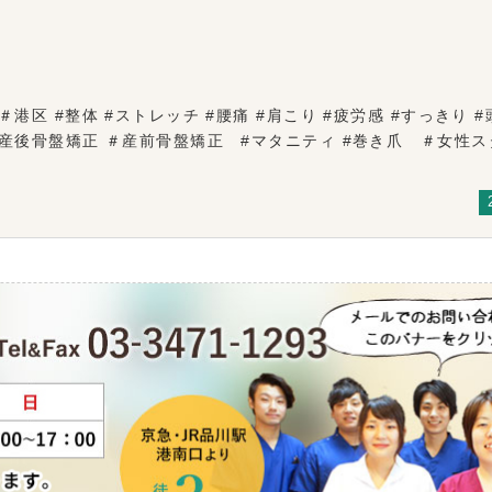
港区 #整体 #ストレッチ #腰痛 #肩こり #疲労感 #すっきり #
 #産後骨盤矯正 ＃産前骨盤矯正 #マタニティ #巻き爪 ＃女