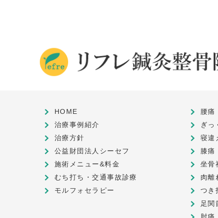
HOME
腰痛
治療事例紹介
ぎっ
治療方針
寝違
公益財団法人シーセフ
膝痛
施術メニュー&料金
坐骨
むち打ち・交通事故診療
肉離
モルフォセラピー
つき
足関
肘痛