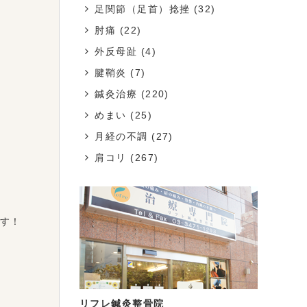
足関節（足首）捻挫
(32)
肘痛
(22)
外反母趾
(4)
腱鞘炎
(7)
鍼灸治療
(220)
めまい
(25)
月経の不調
(27)
肩コリ
(267)
す！
リフレ鍼灸整骨院