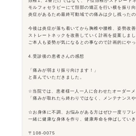
頚椎1、2番だけではなく、下位頚椎がストレート
モルフォセラピーにて頚部の矯正を行い横を振り
炎症があるため最終可動域での痛みは少し残った
今後は炎症が落ち着いてから胸椎や腰椎、姿勢改
ストレートネックを改善していく計画を提案しま
ご本人も姿勢が気になるとの事なので計画的にや
4.受診後の患者さんの感想
「痛みが弱まり振り向けます！」
と喜んでいただきました。
☆当院では、患者様一人一人に合わせたオーダーメ
「痛みが取れたら終わりではなく、メンテナンス
☆お身体に不調、お悩みがある方はぜひ一度リフ
一緒に健康な身体を作り、健康寿命を伸ばしてい
〒108-0075