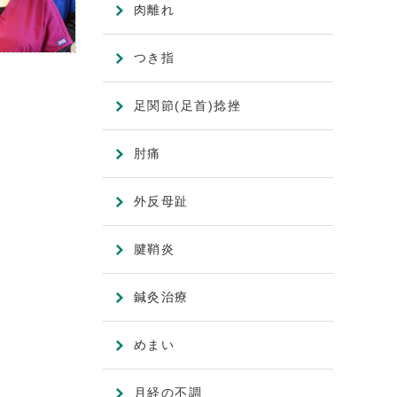
肉離れ
つき指
足関節(足首)捻挫
肘痛
外反母趾
腱鞘炎
鍼灸治療
めまい
月経の不調