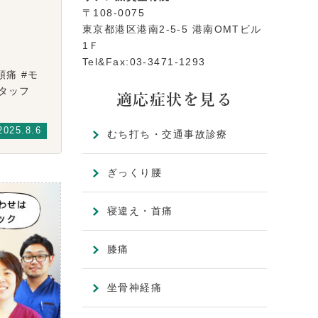
〒108-0075
東京都港区港南2-5-5 港南OMTビル
1Ｆ
Tel&Fax:03-3471-1293
頭痛 #モ
性スタッフ
適応症状を見る
2025.8.6
むち打ち・交通事故診療
ぎっくり腰
寝違え・首痛
膝痛
坐骨神経痛